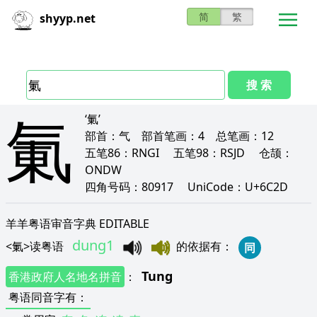
简
繁
shyyp.net
搜 索
氭
‘氭’
部首：
气
部首笔画：
4
总笔画：
12
五笔86：
RNGI
五笔98：
RSJD
仓颉：
ONDW
四角号码：
80917
UniCode：
U+6C2D
羊羊粤语审音字典 EDITABLE
dung1
<
氭
>
读粤语
的依据有
：
同
Tung
香港政府人名地名拼音
：
粤语同音字有
：