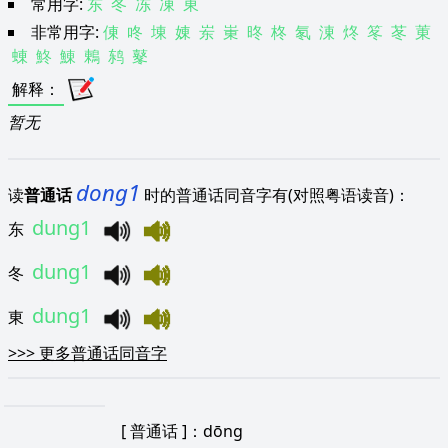
常用字:
东
冬
冻
凍
東
非常用字:
倲
咚
埬
娻
岽
崬
昸
柊
氡
涷
炵
笗
苳
菄
蝀
鮗
鯟
鶇
鸫
鼕
解释
：
暂无
dong1
读
普通话
时的普通话同音字有(对照粤语读音)：
dung1
东
dung1
冬
dung1
東
>>>
更多普通话同音字
[
普通话
]：dōng