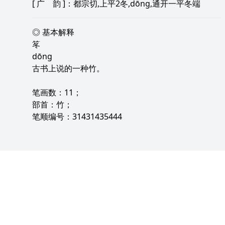
[
广 韵
]：都宗切,上平2冬,dōng,通开一平冬端
◎ 基本解释
笗
dōng
古书上说的一种竹。
笔画数：11；
部首：竹；
笔顺编号：31431435444