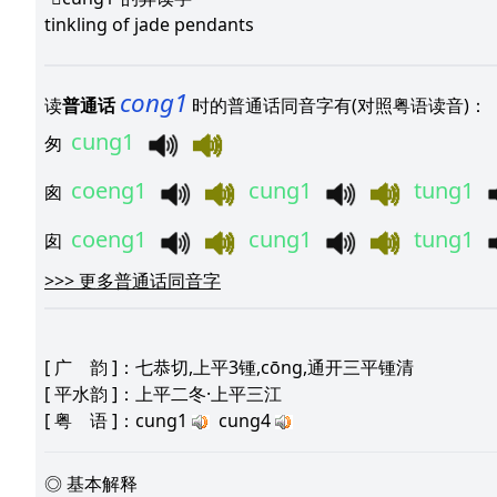
tinkling of jade pendants
cong1
读
普通话
时的普通话同音字有(对照粤语读音)：
cung1
匆
coeng1
cung1
tung1
囪
coeng1
cung1
tung1
囱
>>>
更多普通话同音字
[
广 韵
]：七恭切,上平3锺,cōng,通开三平锺清
[
平水韵
]：上平二冬·上平三江
[
粤 语
]：cung1
cung4
◎ 基本解释