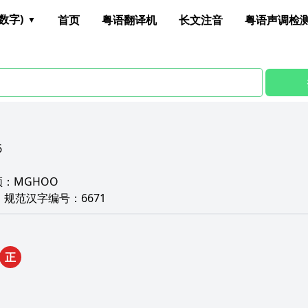
数字)
首页
粤语翻译机
长文注音
粤语声调检
6
颉：
MGHOO
D
规范汉字编号：
6671
正