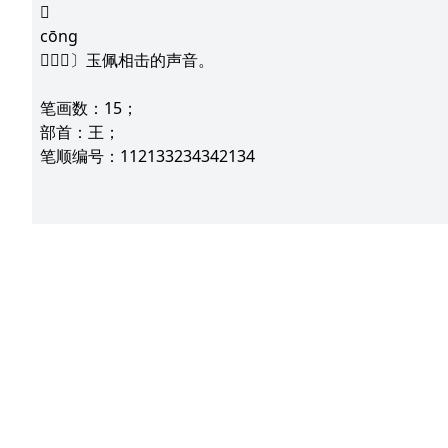
𪻐
cōng
〔𪻐瑢〕玉佩相击的声音。
笔画数：15；
部首：王；
笔顺编号：112133234342134