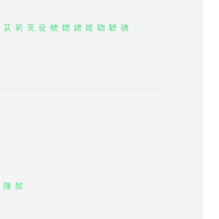
苁
茐
茺
蓯
蟌
鍯
鏓
鏦
騘
驄
骢
隀
鬃