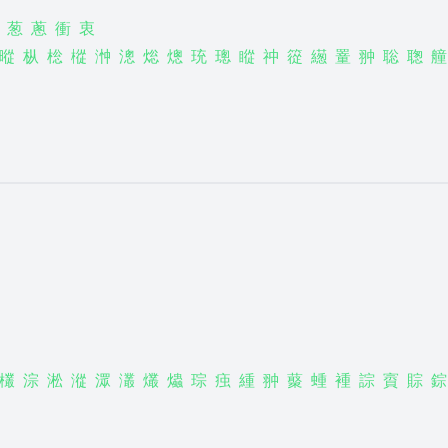
葱
蔥
衝
衷
暰
枞
棇
樅
浺
漗
焧
熜
珫
璁
瞛
祌
篵
繱
罿
翀
聡
聦
艟
欉
淙
淞
漎
潀
灇
爜
爞
琮
痋
緟
翀
藂
蝩
褈
誴
賨
賩
錝