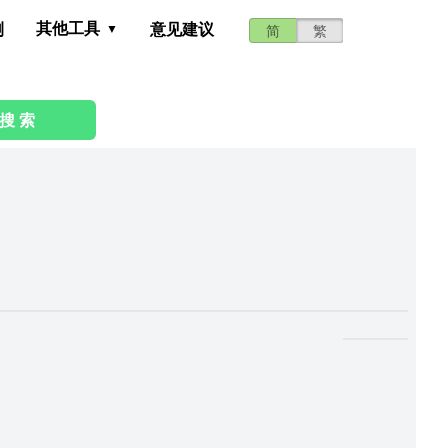
其他工具
测
意见建议
简
繁
搜 索