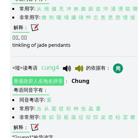
常用字:
从
佣
傭
充
冲
匆
囪
囱
從
沖
涌
湧
聪
聰
非常用字:
偬
匇
嘃
埇
嫞
徸
忡
忩
怱
悤
憃
憧
摐
解释
：
𪻐瑢, 琤𪻐
tinkling of jade pendants
cung4
<
瑽
>
读粤语
的依据有
：
周
Chung
香港政府人名地名拼音
：
粤语同音字有
：
同音粤语字:
重
常用字:
丛
从
叢
從
松
种
虫
蟲
重
非常用字:
䕺
婃
孮
屣
庺
従
徖
悰
枀
枩
柗
梥
樷
解释
：
“𪻐cung1”的异读字