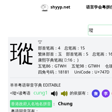
语言学会粤拼(
shyyp.net
瑽
‘𪻐’
部首笔画：
4
总笔画：
15
繁体部首：
玉
部首笔画：
5
总笔画：
1
康熙字典笔画
( 𪻐:16； )
五笔86：
GTWH
五笔98：
GTWH
仓
四角号码：
18181
UniCode：
U+747
羊羊粤语审音字典 EDITABLE
cung1
<
瑽
>
读粤语
的依据有
：
詹
李
Chung
香港政府人名地名拼音
：
粤语同音字有
：