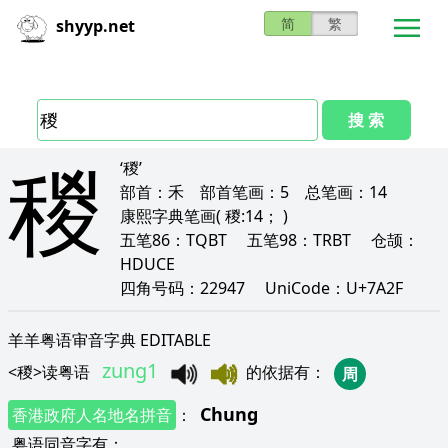
简
繁
shyyp.net
搜 索
稯
‘稯’
部首：
禾
部首笔画：
5
总笔画：
14
康熙字典笔画
( 稯:14； )
五笔86：
TQBT
五笔98：
TRBT
仓颉：
HDUCE
四角号码：
22947
UniCode：
U+7A2F
羊羊粤语审音字典 EDITABLE
zung1
<
稯
>
读粤语
的依据有
：
周
Chung
香港政府人名地名拼音
：
粤语同音字有
：