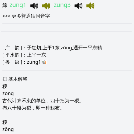
zung1
zung3
綜
>>>
更多普通话同音字
[
广 韵
]：子红切,上平1东,zōng,通开一平东精
[
平水韵
]：上平一东
[
粤 语
]：zung1
◎ 基本解释
稯
zōng
古代计算禾束的单位，四十把为一稯。
布八十缕为稯，即一种粗布。
稯
zǒng