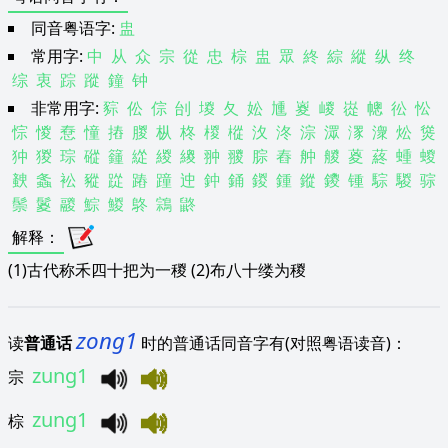
同音粤语字:
盅
常用字:
中
从
众
宗
從
忠
棕
盅
眾
終
綜
縱
纵
终
综
衷
踪
蹤
鐘
钟
非常用字:
䝋
伀
倧
刣
堫
夂
妐
尰
嵏
嵕
嵸
幒
彸
忪
悰
惾
憃
憧
摏
朡
枞
柊
椶
樅
汷
泈
淙
潀
潈
潨
炂
熧
狆
猣
琮
磫
籦
緃
緵
繌
翀
翪
腙
舂
舯
艐
葼
蔠
蝩
蝬
螤
螽
衳
豵
踨
蹖
蹱
迚
鈡
銿
鍐
鍾
鏦
鑁
锺
騌
騣
骔
鬃
鬉
鬷
鯮
鯼
鴤
鶎
鼨
解释
：
(1)古代称禾四十把为一稯 (2)布八十缕为稯
zong1
读
普通话
时的普通话同音字有(对照粤语读音)：
zung1
宗
zung1
棕