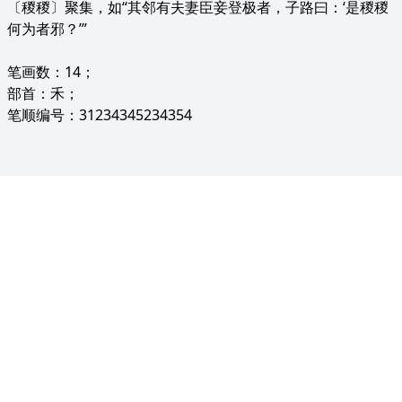
〔稯稯〕聚集，如“其邻有夫妻臣妾登极者，子路曰：‘是稯稯
何为者邪？’”
笔画数：14；
部首：禾；
笔顺编号：31234345234354