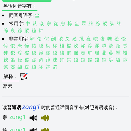
粤语同音字有
：
同音粤语字:
盅
常用字:
中
从
众
宗
從
忠
棕
盅
眾
終
綜
縱
纵
终
综
衷
踪
蹤
鐘
钟
非常用字:
䝋
伀
倧
刣
堫
夂
妐
尰
嵏
嵕
嵸
幒
彸
忪
悰
惾
憃
憧
摏
朡
枞
柊
椶
樅
汷
泈
淙
潀
潈
潨
炂
熧
狆
猣
琮
磫
稯
籦
緃
緵
繌
翀
翪
舂
舯
艐
葼
蔠
蝩
蝬
螤
螽
衳
豵
踨
蹖
蹱
迚
鈡
銿
鍐
鍾
鏦
鑁
锺
騌
騣
骔
鬃
鬉
鬷
鯮
鯼
鴤
鶎
鼨
解释
：
暂无
zong1
读
普通话
时的普通话同音字有(对照粤语读音)：
zung1
宗
zung1
棕