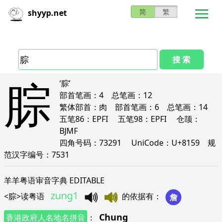
简
繁
shyyp.net
搜 索
腙
‘腙’
部首笔画：
4
总笔画：
12
繁体部首：
肉
部首笔画：
6
总笔画：
14
五笔86：
EPFI
五笔98：
EPFI
仓颉：
BJMF
四角号码：
73291
UniCode：
U+8159
规
范汉字编号：
7531
羊羊粤语审音字典 EDITABLE
zung1
<
腙
>
读粤语
的依据有
：
詹
Chung
香港政府人名地名拼音
：