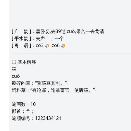
[
广 韵
]：麤卧切,去39过,cuò,果合一去戈清
[
平水韵
]：去声二十一个
[
粤 语
]：co3
zo6
◎ 基本解释
莝
cuò
铡碎的草：“置莝豆其削。”
饲料草：“有论罪，输掌畜官，使斫莝。”
笔画数：10；
部首：艹；
笔顺编号：1223434121