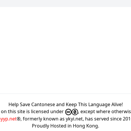
Help Save Cantonese and Keep This Language Alive!
on this site is licensed under
, except where otherwi
hyyp.net
®, formerly known as ykyi.net, has served since 20
Proudly Hosted in
Hong Kong
.