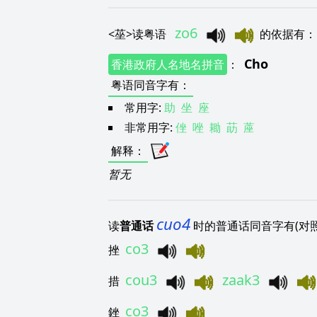
zo6
<
莝
>
读粤语
的依据有
Cho
香港政府人名地名拼音
：
粤语同音字有
：
常用字:
助
坐
座
非常用字:
侳
唑
耡
莇
蓙
解释
：
暂无
cuo4
读
普通话
时的普通话同音字有(对
co3
挫
cou3
zaak3
措
co3
銼