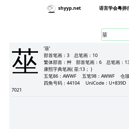
语言学会粤拼(
shyyp.net
莝
‘莝’
部首笔画：
3
总笔画：
10
繁体部首：
艸
部首笔画：
6
总笔画：
1
康熙字典笔画
( 莝:13； )
五笔86：
AWWF
五笔98：
AWWF
仓
四角号码：
44104
UniCode：
U+839
7021