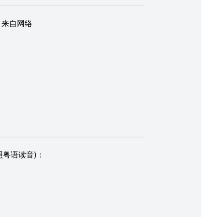
：
来自网络
照粤语读音)：