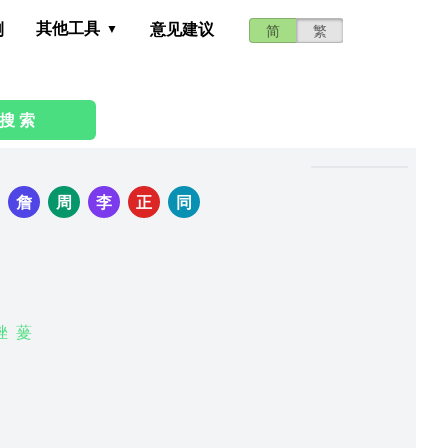
其他工具
测
意见建议
简
繁
搜 索
：
詹
周
李
正
同
脞
蓌