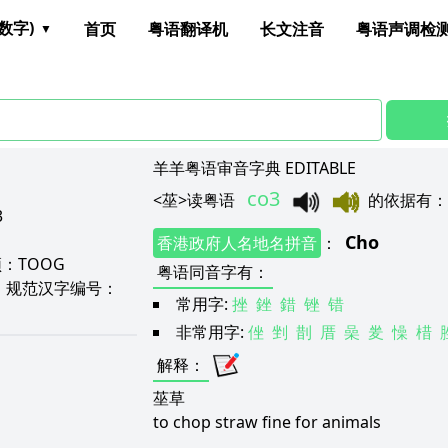
数字)
首页
粤语翻译机
长文注音
粤语声调检
羊羊粤语审音字典 EDITABLE
co3
<
莝
>
读粤语
的依据有
3
Cho
香港政府人名地名拼音
：
颉：
TOOG
粤语同音字有
：
D
规范汉字编号：
常用字:
挫
銼
錯
锉
错
非常用字:
侳
剉
剒
厝
喿
夎
懆
棤
解释
：
莝草
to chop straw fine for animals