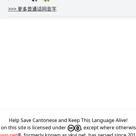
>>>
更多普通话同音字
Help Save Cantonese and Keep This Language Alive!
on this site is licensed under
, except where otherwi
hyyp.net
®, formerly known as ykyi.net, has served since 20