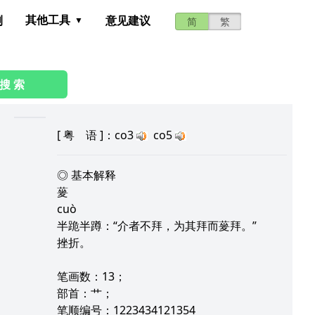
其他工具
测
意见建议
简
繁
搜 索
[
粤 语
]：co3
co5
◎ 基本解释
蓌
cuò
半跪半蹲：“介者不拜，为其拜而蓌拜。”
挫折。
笔画数：13；
部首：艹；
笔顺编号：1223434121354