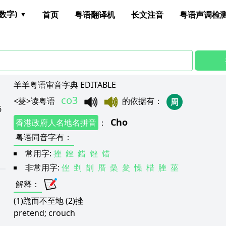
数字)
首页
粤语翻译机
长文注音
粤语声调检
羊羊粤语审音字典 EDITABLE
co3
<
蓌
>
读粤语
的依据有
：
周
6
Cho
香港政府人名地名拼音
：
粤语同音字有
：
常用字:
挫
銼
錯
锉
错
非常用字:
侳
剉
剒
厝
喿
夎
懆
棤
脞
莝
解释
：
(1)跪而不至地 (2)挫
pretend; crouch