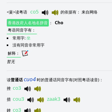
co5
<
蓌
>
读粤语
的依据有
：
来自网络
Cho
香港政府人名地名拼音
：
粤语同音字有
：
常用字:
坐
没有同音非常用字
解释
：
暂无
cuo4
读
普通话
时的普通话同音字有(对照粤语读音)：
co3
挫
cou3
zaak3
措
co3
銼