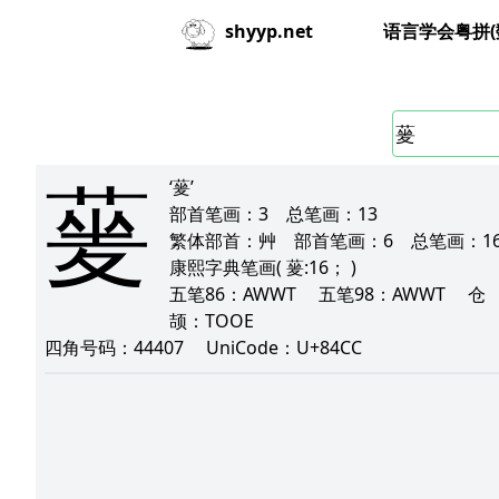
语言学会粤拼(
shyyp.net
蓌
‘蓌’
部首笔画：
3
总笔画：
13
繁体部首：
艸
部首笔画：
6
总笔画：
1
康熙字典笔画
( 蓌:16； )
五笔86：
AWWT
五笔98：
AWWT
仓
颉：
TOOE
四角号码：
44407
UniCode：
U+84CC