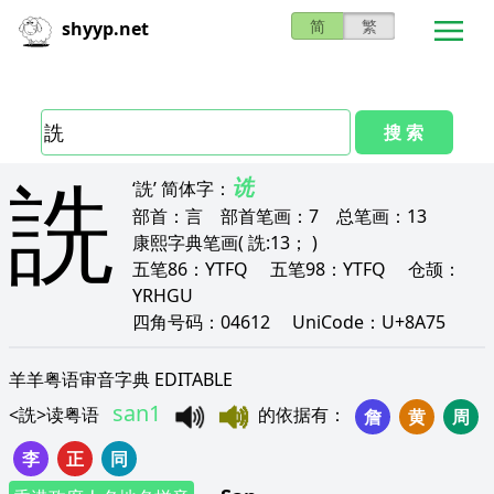
简
繁
shyyp.net
搜 索
詵
诜
‘詵’
简体字：
部首：
言
部首笔画：
7
总笔画：
13
康熙字典笔画
( 詵:13； )
五笔86：
YTFQ
五笔98：
YTFQ
仓颉：
YRHGU
四角号码：
04612
UniCode：
U+8A75
羊羊粤语审音字典 EDITABLE
san1
<
詵
>
读粤语
的依据有
：
詹
黄
周
李
正
同