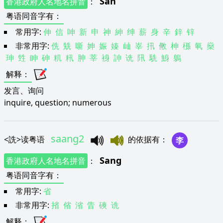
San
香港政府人名地名拼音
：
粤语同音字有
：
常用字:
伸
信
呻
新
申
神
紳
绅
薪
身
辛
鋅
锌
非常用字:
侁
兟
噺
妽
娠
嫀
屾
峷
扟
敒
柛
槂
氠
燊
珅
甡
眒
砷
籶
籸
胂
莘
裑
訷
诜
阠
駪
鯓
鵢
解释
：
发言、询问
inquire, question; numerous
saang2
<
詵
>
读粤语
的依据有
：
李
Sang
香港政府人名地名拼音
：
粤语同音字有
：
常用字:
省
非常用字:
㨘
偗
渻
眚
磢
诜
解释
：