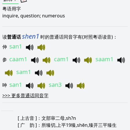
粤语用字
inquire, question; numerous
shen1
读
普通话
时的普通话同音字有(对照粤语读音)：
san1
伸
caam1
cam1
saam1
参
sam1
san1
san3
呻
>>>
更多普通话同音字
[
上古音
]：文部审二母,sh?n
[
广 韵
]：所臻切,上平19臻,shēn,臻开三平臻生