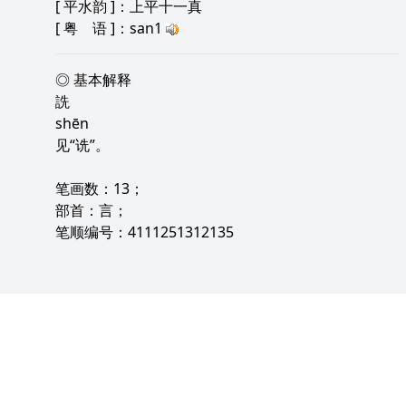
[
平水韵
]：上平十一真
[
粤 语
]：san1
◎ 基本解释
詵
shēn
见“诜”。
笔画数：13；
部首：言；
笔顺编号：4111251312135