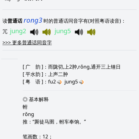
rong3
读
普通话
时的普通话同音字有(对照粤语读音)：
jung2
jung5
冗
>>>
更多普通话同音字
[
广 韵
]：而陇切,上2肿,rǒng,通开三上锺日
[
平水韵
]：上声二肿
[
粤 语
]：fu2
jung5
◎ 基本解释
軵
rǒng
推：“厮徒马圉，軵车奉饷。”
笔画数：12；