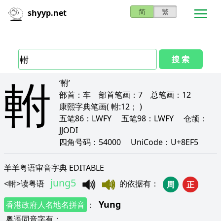
简
繁
shyyp.net
搜 索
軵
‘軵’
部首：
车
部首笔画：
7
总笔画：
12
康熙字典笔画
( 軵:12； )
五笔86：
LWFY
五笔98：
LWFY
仓颉：
JJODI
四角号码：
54000
UniCode：
U+8EF5
羊羊粤语审音字典 EDITABLE
jung5
<
軵
>
读粤语
的依据有
：
周
正
Yung
香港政府人名地名拼音
：
粤语同音字有
：