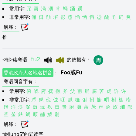
常用字:
冗
勇
涌
湧
茸
蛹
踊
踴
非常用字:
俑
傇
勈
塎
彮
恿
悀
愑
愹
慂
氄
甬
硧
臾
解释
：
推
fu2
<
軵
>
读粤语
的依据有
：
周
Foo
或
Fu
香港政府人名地名拼音
：
粤语同音字有
：
常用字:
俯
唬
府
抚
撫
斧
父
甫
脯
腐
苦
虎
許
许
非常用字:
乕
乶
俛
俿
呒
喸
嘸
弣
拊
捬
暊
柎
椨
楛
殕
汻
浒
滏
滸
琥
瘔
盙
簠
胕
腑
莆
萀
虍
虝
蚥
蜅
郙
釜
釡
鈇
錿
頫
鬴
鯱
黼
解释
：
“軵jung5”的异读字