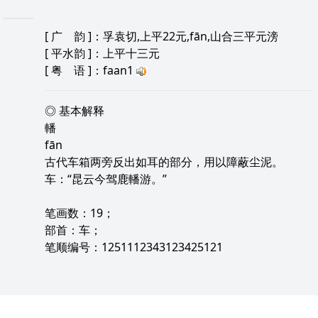
[
广 韵
]：孚袁切,上平22元,fān,山合三平元滂
[
平水韵
]：上平十三元
[
粤 语
]：faan1
◎ 基本解释
轓
fān
古代车箱两旁反出如耳的部分，用以障蔽尘泥。
车：“昆云今驾鹿轓游。”
笔画数：19；
部首：车；
笔顺编号：1251112343123425121