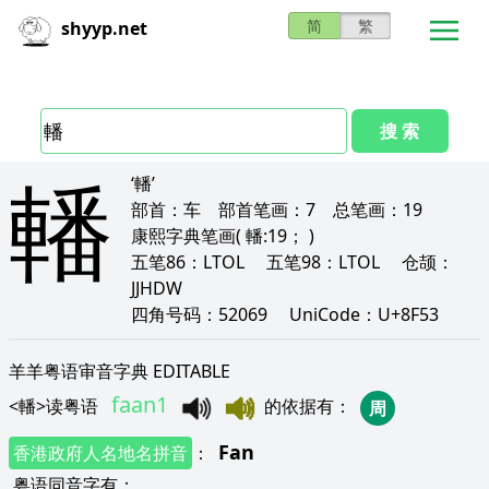
简
繁
shyyp.net
搜 索
轓
‘轓’
部首：
车
部首笔画：
7
总笔画：
19
康熙字典笔画
( 轓:19； )
五笔86：
LTOL
五笔98：
LTOL
仓颉：
JJHDW
四角号码：
52069
UniCode：
U+8F53
羊羊粤语审音字典 EDITABLE
faan1
<
轓
>
读粤语
的依据有
：
周
Fan
香港政府人名地名拼音
：
粤语同音字有
：