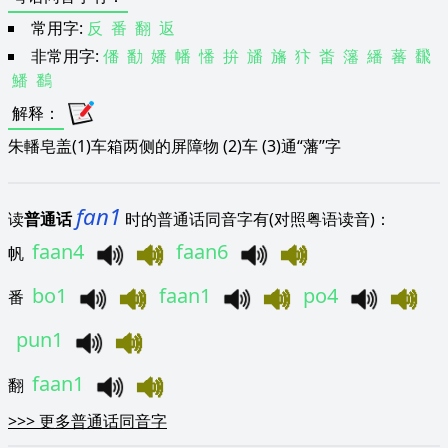
常用字:
反
番
翻
返
非常用字:
僠
勫
嬏
幡
憣
拚
旙
旛
犿
畨
籓
繙
蕃
飜
鱕
鷭
解释
：
朱轓皂盖(1)车箱两侧的屏障物 (2)车 (3)通“藩”字
fan1
读
普通话
时的普通话同音字有(对照粤语读音)：
faan4
faan6
帆
bo1
faan1
po4
番
pun1
faan1
翻
>>>
更多普通话同音字