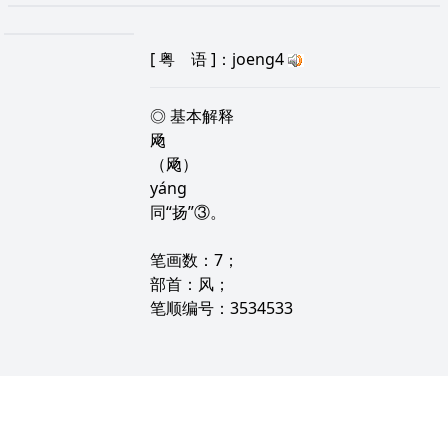
[
粤 语
]：joeng4
◎ 基本解释
飏
（飏）
yáng
同“扬”③。
笔画数：7；
部首：风；
笔顺编号：3534533