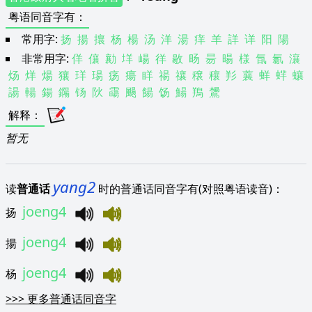
粤语同音字有
：
常用字:
扬
揚
攘
杨
楊
汤
洋
湯
痒
羊
詳
详
阳
陽
非常用字:
佯
儴
勷
垟
崵
徉
敭
旸
昜
暘
様
氜
氱
瀼
炀
烊
煬
獽
珜
瑒
疡
瘍
眻
禓
禳
穣
穰
羏
蘘
蛘
蝆
蠰
諹
輰
鍚
鐊
钖
阦
霷
颺
餳
饧
鰑
鴹
鸉
解释
：
暂无
yang2
读
普通话
时的普通话同音字有(对照粤语读音)：
joeng4
扬
joeng4
揚
joeng4
杨
>>>
更多普通话同音字