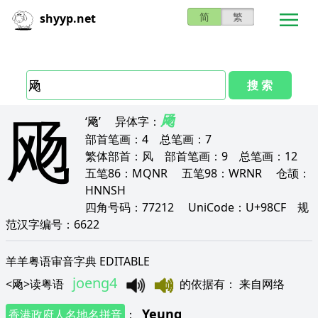
简
繁
shyyp.net
搜 索
飏
飏
‘飏’
异体字：
部首笔画：
4
总笔画：
7
繁体部首：
风
部首笔画：
9
总笔画：
12
五笔86：
MQNR
五笔98：
WRNR
仓颉：
HNNSH
四角号码：
77212
UniCode：
U+98CF
规
范汉字编号：
6622
羊羊粤语审音字典 EDITABLE
joeng4
<
飏
>
读粤语
的依据有
：
来自网络
Yeung
香港政府人名地名拼音
：