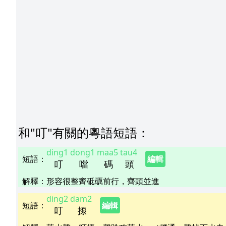
和"
叮
"
有關的粵語短語
：
ding1
dong1
maa5
tau4
短語
：
編輯
叮
噹
碼
頭
解釋
：
形容很整齊砥礪前行，齊頭並進
ding2
dam2
短語
：
編輯
叮
揼