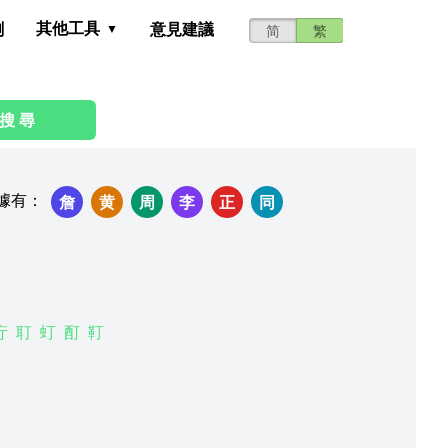
其他工具
測
意見建議
简
繁
搜 尋
據有
：
詹
黄
周
李
正
同
疔
耵
虰
酊
靪