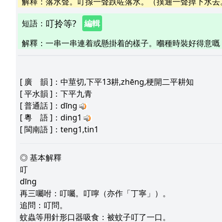
解釋
：
落水聲。叮揼一聲跌咗落水。（撲通一聲掉下水去
叮拎等?
短語
：
編輯
解釋
：
一串一串連着或懸掛着的樣子。嗰種時裝好得意嘅
[
廣 韻
]：中莖切,下平13耕,zhēng,梗開二平耕知
[
平水韻
]：下平九青
[
普通話
]：dīng
[
粵 語
]：ding1
[
閩南語
]：teng1,tin1
◎ 基本解釋
叮
dīng
再三囑咐：叮囑。叮嚀（亦作「丁寧」）。
追問：叮問。
蚊蟲等用針形口器吸食：被蚊子叮了一口。