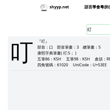
語言學會粵拼(
shyyp.net
叮
『叮』
部首：
口
部首筆畫：
3
總筆畫：
5
康熙字典筆畫
( 叮:5； )
五筆86：
KSH
五筆98：
KSH
倉頡：
四角號碼：
61020
UniCode：
U+53E