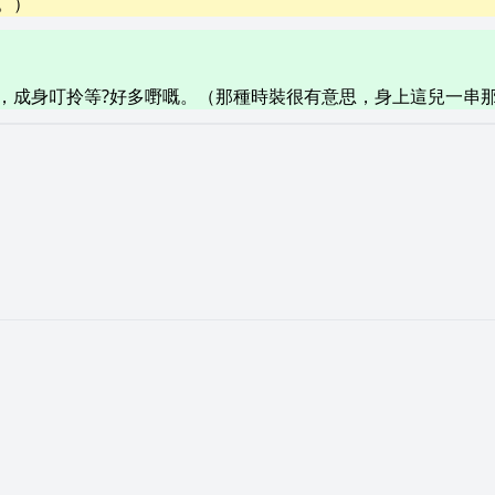
。）
，成身叮拎等?好多嘢嘅。（那種時裝很有意思，身上這兒一串