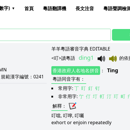
數字)
首頁
粵語翻譯機
長文注音
粵語聲調檢
羊羊粵語審音字典 EDITABLE
ding1
<
叮
>
讀粵語
的依
RMN
Ting
香港政府人名地名拼音
：
E
規範漢字編號：
0241
粵語同音字有
：
常用字:
丁
盯
釘
钉
非常用字:
亇
仃
圢
帄
汀
玎
町
解釋
：
叮噹, 叮嚀, 叮囑
exhort or enjoin repeatedly