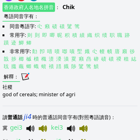
Chik
香港政府人名地名拼音
：
粵語同音字有
：
同音粵語字:
尐
癪
碛
磧
騭
骘
常用字:
则
則
即
唧
昵
积
積
績
織
织
绩
职
職
跡
蹟
迹
鯽
鲫
非常用字:
勣
卽
唶
啧
喞
嘖
堲
嬂
尐
帻
幘
庴
廭
徏
戠
捗
楖
槭
樍
樴
渍
溭
漬
畟
癪
皍
硛
碛
磧
禝
稙
綕
聀
膱
蘵
蝍
蟙
蠀
襀
踖
軄
陟
騭
骘
鰿
解釋
：
社稷
god of cereals; minister of agri
ji4
讀
普通話
時的普通話同音字有(對照粵語讀音)：
gei3
kei3
冀