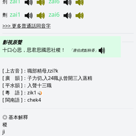
zai1
zai6
剂
zai1
zai6
劑
>>>
更多普通話同音字
影視原聲
十口心思，思君思國思社稷！   
「唐伯虎點秋香」
[
上古音
]：職部精母,tzi?k
[
廣 韻
]：子力切,入24職,ji,曾開三入蒸精
[
平水韻
]：入聲十三職
[
粵 語
]：zik1
[
閩南語
]：chek4
◎ 基本解釋
稷
jì