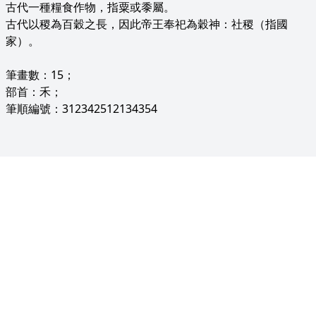
古代一種糧食作物，指粟或黍屬。
古代以稷為百穀之長，因此帝王奉祀為穀神：社稷（指國
家）。
筆畫數：15；
部首：禾；
筆順編號：312342512134354