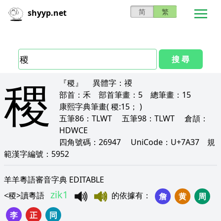
简
繁
shyyp.net
搜 尋
稷
『稷』
異體字：
禝
部首：
禾
部首筆畫：
5
總筆畫：
15
康熙字典筆畫
( 稷:15； )
五筆86：
TLWT
五筆98：
TLWT
倉頡：
HDWCE
四角號碼：
26947
UniCode：
U+7A37
規
範漢字編號：
5952
羊羊粵語審音字典 EDITABLE
zik1
<
稷
>
讀粵語
的依據有
：
詹
黄
周
李
正
同