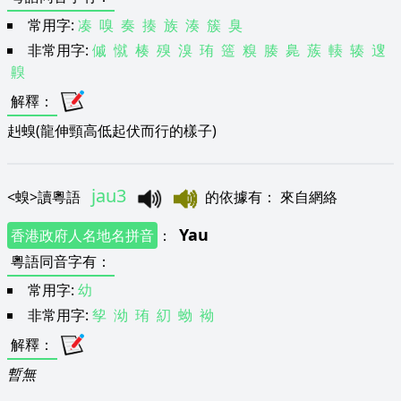
常用字:
凑
嗅
奏
揍
族
湊
簇
臭
非常用字:
傶
憱
楱
殠
溴
珛
簉
糗
腠
臰
蔟
輳
辏
遚
齅
解釋
：
赳螑(龍伸頸高低起伏而行的樣子)
jau3
<
螑
>
讀粵語
的依據有
：
來自網絡
Yau
香港政府人名地名拼音
：
粵語同音字有
：
常用字:
幼
非常用字:
孧
泑
珛
糿
蚴
袎
解釋
：
暫無