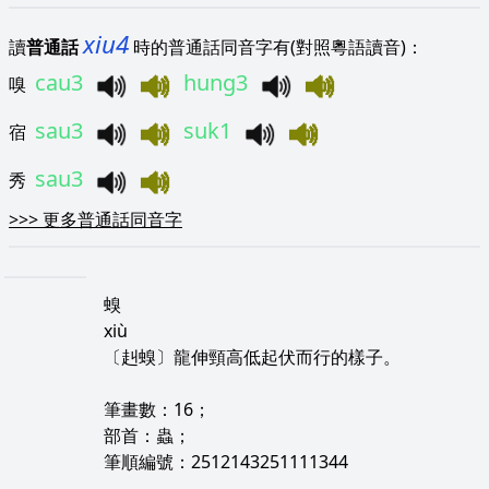
xiu4
讀
普通話
時的普通話同音字有(對照粵語讀音)：
cau3
hung3
嗅
sau3
suk1
宿
sau3
秀
>>>
更多普通話同音字
螑
xiù
〔赳螑〕龍伸頸高低起伏而行的樣子。
筆畫數：16；
部首：蟲；
筆順編號：2512143251111344