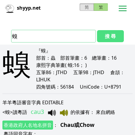
简
繁
shyyp.net
搜 尋
螑
『螑』
部首：
蟲
部首筆畫：
6
總筆畫：
16
康熙字典筆畫
( 螑:16； )
五筆86：
JTHD
五筆98：
JTHD
倉頡：
LIHUK
四角號碼：
56184
UniCode：
U+8791
羊羊粵語審音字典 EDITABLE
cau3
<
螑
>
讀粵語
的依據有
：
來自網絡
Chau
或
Chow
香港政府人名地名拼音
：
粵語同音字有
：