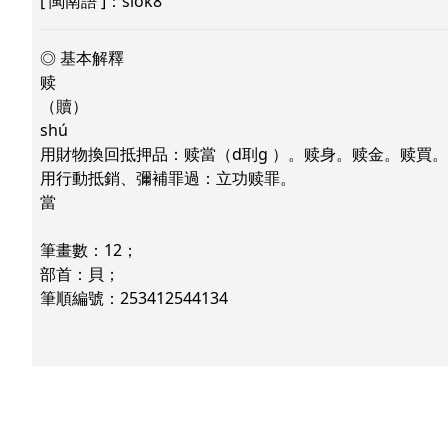
[
閩南語
]：siok8
◎ 基本解釋
赎
（贖）
shú
用財物換回抵押品：赎當（d刵g ）。赎身。赎金。赎買
用行動抵銷、彌補罪過：立功赎罪。
當
筆畫數：12；
部首：貝；
筆順編號：253412544134