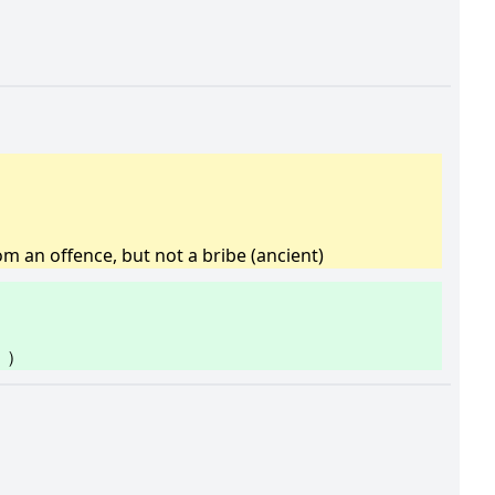
 an offence, but not a bribe (ancient)
。）