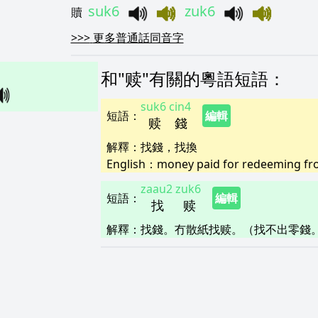
suk6
zuk6
贖
>>>
更多普通話同音字
和"
赎
"
有關的粵語短語
：
suk6
cin4
短語
：
編輯
赎
錢
解釋
：
找錢，找換
English：
money paid for redeeming from
zaau2
zuk6
短語
：
編輯
找
赎
解釋
：
找錢。冇散紙找赎。（找不出零錢