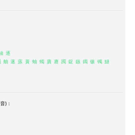
轴
逐
臅
舳
蓫
蔟
藚
蚰
蠋
賡
赓
躅
鋜
鏃
鐲
镞
镯
鱁
音)：