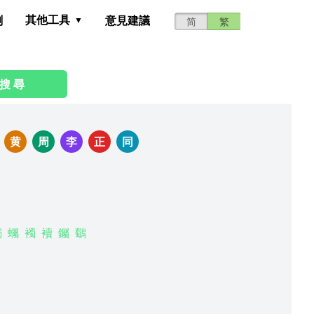
其他工具
測
意見建議
简
繁
搜 尋
黄
周
李
正
同
蠋
蠾
襡
襩
钃
鸀