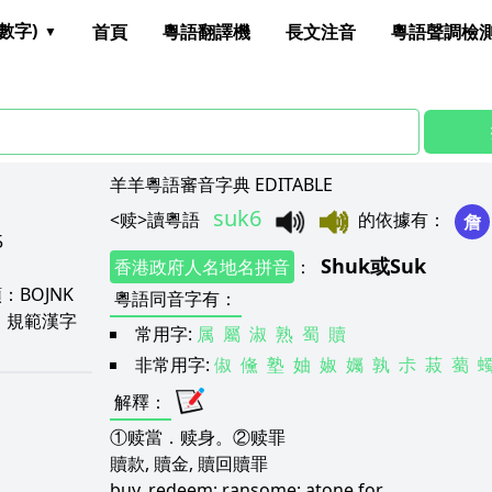
數字)
首頁
粵語翻譯機
長文注音
粵語聲調檢
羊羊粵語審音字典 EDITABLE
suk6
<
赎
>
讀粵語
的依據有
：
詹
5
Shuk
或
Suk
香港政府人名地名拼音
：
頡：
BOJNK
粵語同音字有
：
E
規範漢字
常用字:
属
屬
淑
熟
蜀
贖
非常用字:
俶
儵
塾
妯
婌
孎
孰
尗
菽
薥
解釋
：
①赎當．赎身。②赎罪
贖款, 贖金, 贖回贖罪
buy, redeem; ransome; atone for