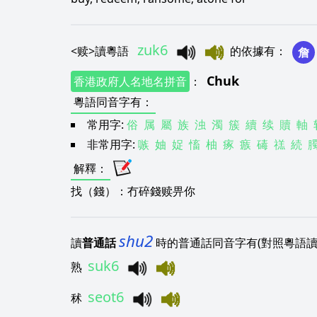
zuk6
<
赎
>
讀粵語
的依據有
：
詹
Chuk
香港政府人名地名拼音
：
粵語同音字有
：
常用字:
俗
属
屬
族
浊
濁
簇
續
续
贖
軸
非常用字:
嗾
妯
娖
慉
柚
瘃
瘯
碡
禚
続
解釋
：
找（錢）：冇碎錢赎畀你
shu2
讀
普通話
時的普通話同音字有(對照粵語讀
suk6
熟
seot6
秫