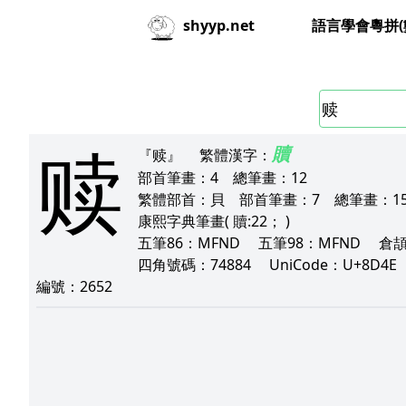
語言學會粵拼(
shyyp.net
赎
贖
『赎』
繁體漢字：
部首筆畫：
4
總筆畫：
12
繁體部首：
貝
部首筆畫：
7
總筆畫：
1
康熙字典筆畫
( 贖:22； )
五筆86：
MFND
五筆98：
MFND
倉
四角號碼：
74884
UniCode：
U+8D4
編號：
2652