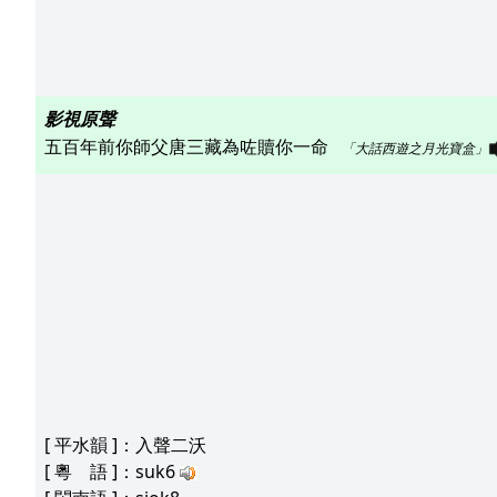
影視原聲
五百年前你師父唐三藏為咗贖你一命   
「大話西遊之月光寶盒」
[
平水韻
]：入聲二沃
[
粵 語
]：suk6