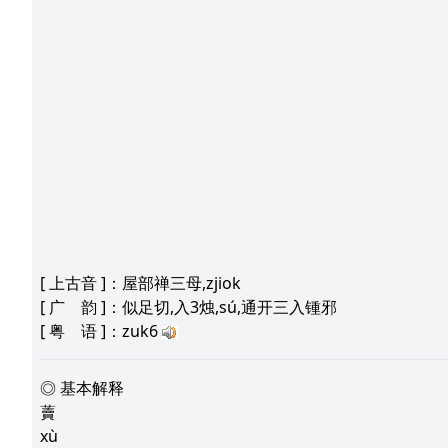
[
上古音
]：屋部禅三母,zjiok
[
广 韵
]：似足切,入3烛,sú,通开三入锺邪
[
粤 语
]：zuk6
◎ 基本解释
藚
xù