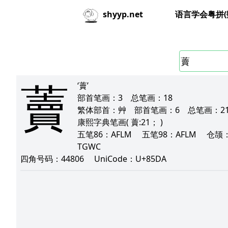
语言学会粤拼(
shyyp.net
藚
‘藚’
部首笔画：
3
总笔画：
18
繁体部首：
艸
部首笔画：
6
总笔画：
2
康熙字典笔画
( 藚:21； )
五笔86：
AFLM
五笔98：
AFLM
仓颉
TGWC
四角号码：
44806
UniCode：
U+85DA