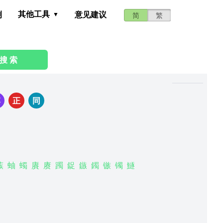
其他工具
测
意见建议
简
繁
搜 索
李
正
同
蔟
蚰
蠋
賡
赓
躅
鋜
鏃
鐲
镞
镯
鱁