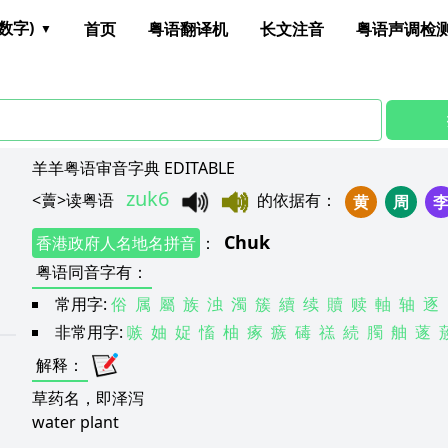
数字)
首页
粤语翻译机
长文注音
粤语声调检
羊羊粤语审音字典 EDITABLE
zuk6
<
藚
>
读粤语
的依据有
：
黄
周
1
Chuk
香港政府人名地名拼音
：
：
粤语同音字有
：
常用字:
俗
属
屬
族
浊
濁
簇
續
续
贖
赎
軸
轴
逐
非常用字:
嗾
妯
娖
慉
柚
瘃
瘯
碡
禚
続
臅
舳
蓫
解释
：
草药名，即泽泻
water plant