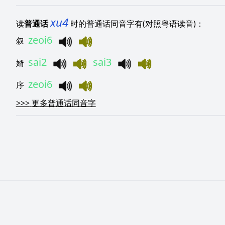
xu4
读
普通话
时的普通话同音字有(对照粤语读音)：
zeoi6
叙
sai2
sai3
婿
zeoi6
序
>>>
更多普通话同音字