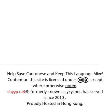
Help Save Cantonese and Keep This Language Alive!
Content on this site is licensed under
, except
where otherwise
noted
.
shyyp.net
®, formerly known as ykyi.net, has served
since 2010
.
Proudly Hosted in
Hong Kong
.