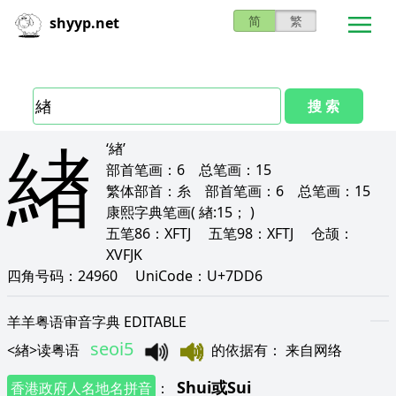
简
繁
shyyp.net
搜 索
緖
‘緖’
部首笔画：
6
总笔画：
15
繁体部首：
糸
部首笔画：
6
总笔画：
15
康熙字典笔画
( 緖:15； )
五笔86：
XFTJ
五笔98：
XFTJ
仓颉：
XVFJK
四角号码：
24960
UniCode：
U+7DD6
羊羊粤语审音字典 EDITABLE
seoi5
<
緖
>
读粤语
的依据有
：
来自网络
Shui
或
Sui
香港政府人名地名拼音
：