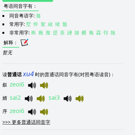
粤语同音字有
：
同音粤语字:
瀡
常用字:
墅
悴
絮
緒
绪
髓
非常用字:
嶲
巂
瀡
盨
筡
繸
膸
醑
雟
靃
顇
髄
解释
：
暂无
xu4
读
普通话
时的普通话同音字有(对照粤语读音)：
zeoi6
叙
sai2
sai3
婿
zeoi6
序
>>>
更多普通话同音字