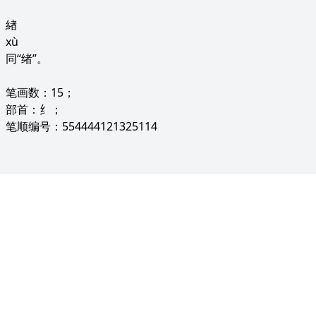
緖
xù
同“绪”。
笔画数：15；
部首：纟；
笔顺编号：554444121325114