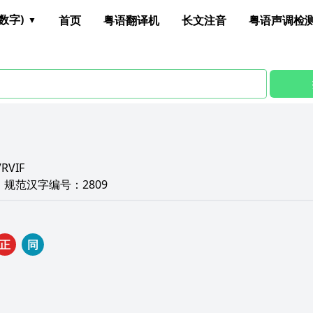
数字)
首页
粤语翻译机
长文注音
粤语声调检
VRVIF
E
规范汉字编号：
2809
正
同