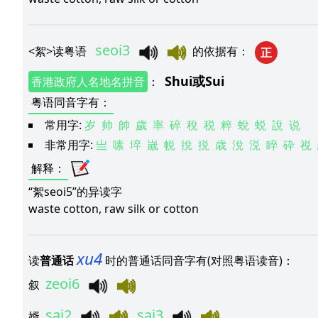
seoi3
<
絮
>
读粤语
的依据有
：
正
Shui
或
Sui
香港政府人名地名拼音
：
粤语同音字有
：
常用字:
岁
帅
帥
歲
率
碎
稅
税
粹
蛻
蜕
說
说
非常用字:
亗
嗉
埣
嵗
帨
挩
捝
歳
涗
涚
睟
砕
祱
解释
：
“絮seoi5”的异读字
waste cotton, raw silk or cotton
xu4
读
普通话
时的普通话同音字有(对照粤语读音)：
zeoi6
叙
sai2
sai3
婿