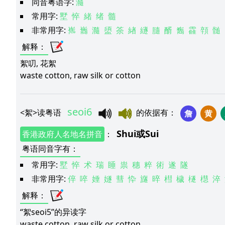
同音粤语字:
瀡
常用字:
墅
悴
緒
绪
髓
非常用字:
嶲
巂
瀡
盨
筡
緖
繸
膸
醑
雟
靃
顇
髄
解释
：
絮叨, 花絮
waste cotton, raw silk or cotton
seoi6
<
絮
>
读粤语
的依据有
：
詹
黄
Shui
或
Sui
香港政府人名地名拼音
：
粤语同音字有
：
常用字:
墅
悴
术
瑞
睡
祟
穗
粹
術
遂
隧
非常用字:
倅
啐
娷
嬘
彗
忰
旞
晬
槥
檅
檖
櫘
淬
解释
：
“絮seoi5”的异读字
waste cotton, raw silk or cotton