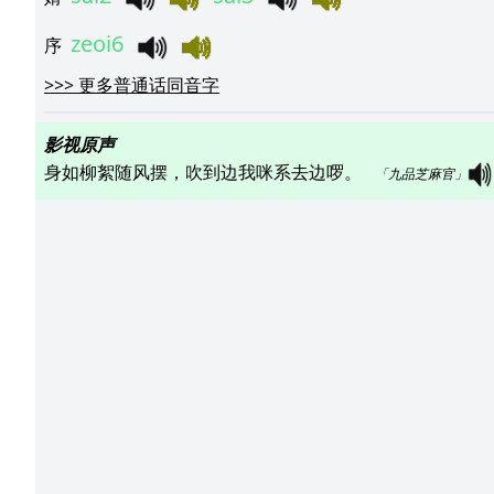
zeoi6
序
>>>
更多普通话同音字
影视原声
身如柳絮随风摆，吹到边我咪系去边啰。   
「九品芝麻官」