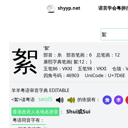
语言学会粤拼(
shyyp.net
絮
‘絮’
部首：
糸
部首笔画：
6
总笔画：
12
康熙字典笔画
( 絮:12； )
五笔86：
VKXI
五笔98：
VKXI
仓颉：
四角号码：
46903
UniCode：
U+7D6
羊羊粤语审音字典 EDITABLE
seoi5
<
絮
>
读粤语
的依据有
：
詹
李
Shui
或
Sui
香港政府人名地名拼音
：
粤语同音字有
：