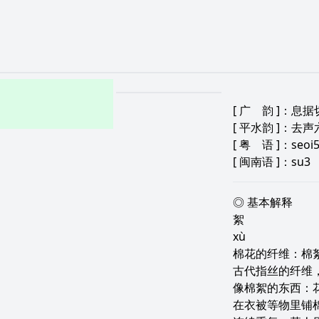
[
广 韵
]：息据切
[
平水韵
]：去声
[
粤 语
]：seoi
[
闽南语
]：su3
◎ 基本解释
絮
xù
棉花的纤维：棉
古代指丝的纤维
像棉絮的东西：
在衣被等物里铺