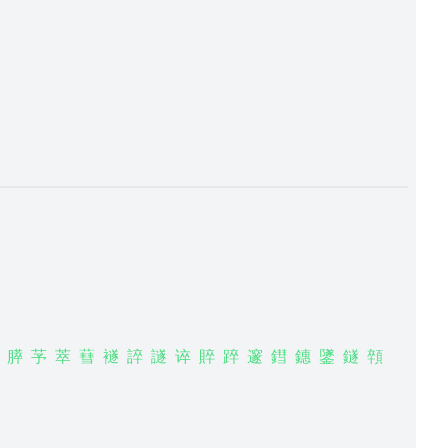
膵
芧
萃
蔧
襚
誶
譢
谇
賥
踤
邃
鏏
鏸
鐆
鐩
顇