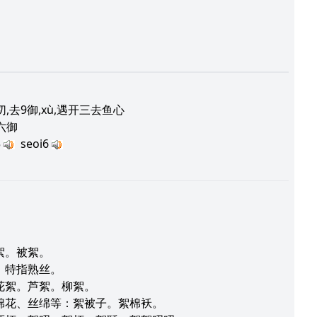
,去9御,xù,遇开三去鱼心
六御
5
seoi6
絮。被絮。
，特指熟丝。
花絮。芦絮。柳絮。
棉花、丝绵等：絮被子。絮棉袄。