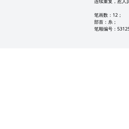
连续重复，惹人
笔画数：12；
部首：糸；
笔顺编号：53125