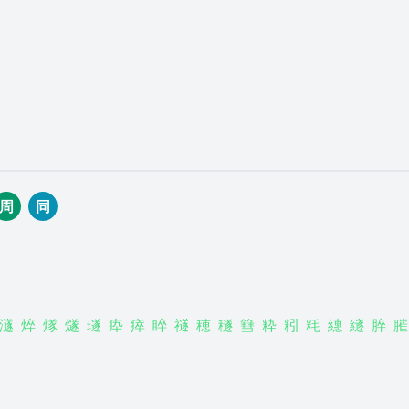
周
同
澻
焠
煫
燧
璲
疩
瘁
睟
禭
穂
穟
篲
粋
粌
粍
繐
繸
脺
膗