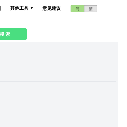
其他工具
测
意见建议
简
繁
搜 索