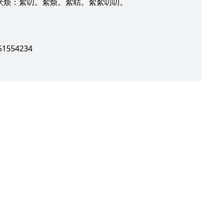
厌烦：絮叨。絮烦。絮聒。絮絮叨叨。
1554234