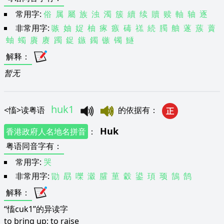
常用字:
俗
属
屬
族
浊
濁
簇
續
续
贖
赎
軸
轴
逐
非常用字:
嗾
妯
娖
柚
瘃
瘯
碡
禚
続
臅
舳
蓫
蔟
藚
蚰
蠋
賡
赓
躅
鋜
鏃
鐲
镞
镯
鱁
解释
：
暂无
huk1
<
慉
>
读粤语
的依据有
：
正
Huk
香港政府人名地名拼音
：
粤语同音字有
：
常用字:
哭
非常用字:
勖
勗
嚛
瀫
臛
荲
豰
鍙
頊
顼
鵠
鹄
解释
：
“慉cuk1”的异读字
to bring up; to raise