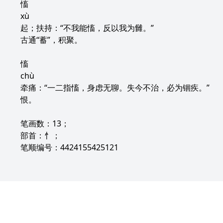
慉
xù
起；扶持：“不我能慉，反以我为雠。”
古通“蓄”，积聚。
慉
chù
牵痛：“一二指慉，身虑无聊。失今不治，必为锢疾。”
恨。
笔画数：13；
部首：忄；
笔顺编号：4424155425121