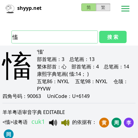
简
繁
shyyp.net
搜 索
慉
‘慉’
部首笔画：
3
总笔画：
13
繁体部首：
心
部首笔画：
4
总笔画：
14
康熙字典笔画
( 慉:14； )
五笔86：
NYXL
五笔98：
NYXL
仓颉：
PYVW
四角号码：
90063
UniCode：
U+6149
羊羊粤语审音字典 EDITABLE
cuk1
<
慉
>
读粤语
的依据有
：
黄
周
李
同