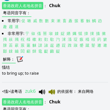
Chuk
香港政府人名地名拼音
：
粤语同音字有
：
常用字:
促
嗽
戚
数
數
束
漱
畜
矗
簇
蓄
触
觸
趋
趣
趨
速
非常用字:
亍
俶
傗
嘼
埱
娕
娖
媨
孎
憱
拺
捒
搐
摗
擉
敊
斶
柷
槒
樕
欶
欻
歜
汋
涑
滀
珿
瘯
稸
竐
箹
簌
脨
苖
蔌
蔟
藗
觫
誎
諔
趗
趥
踀
踓
踧
蹙
蹴
蹵
遫
遬
鄐
鋉
鑡
閦
顣
餗
鼀
齪
齱
龊
解释
：
慉结
to bring up; to raise
zuk6
<
慉
>
读粤语
的依据有
：
来自网络
Chuk
香港政府人名地名拼音
：
粤语同音字有
：