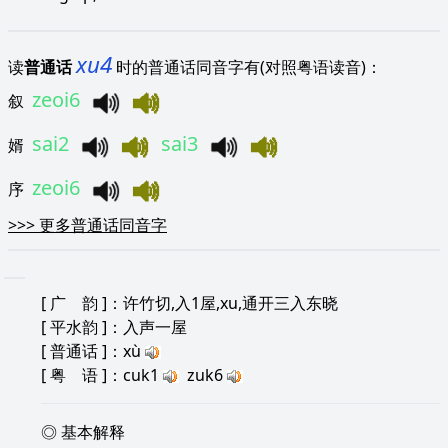
xu4
读
普通话
时的普通话同音字有(对照粤语读音)：
zeoi6
叙
sai2
sai3
婿
zeoi6
序
>>>
更多普通话同音字
[
广 韵
]：许竹切,入1屋,xu,通开三入东晓
[
平水韵
]：入声一屋
[
普通话
]：xù
[
粤 语
]：cuk1
zuk6
◎ 基本解释