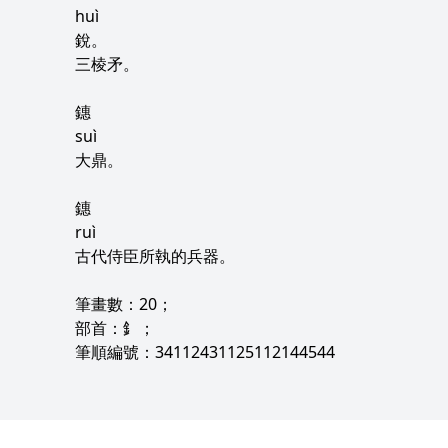
huì
銳。
三棱矛。
鏸
suì
大鼎。
鏸
ruì
古代侍臣所執的兵器。
筆畫數：20；
部首：釒；
筆順編號：34112431125112144544