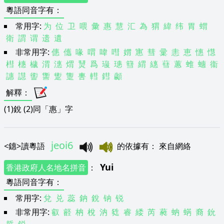
粵語同音字有
：
常用字:
为
位
卫
喂
彙
惠
慧
汇
為
猬
緯
纬
胃
蝟
衛
謂
谓
遗
遺
非常用字:
僡
儶
喙
喟
喡
嘒
媦
寭
彗
彚
恚
恵
憓
懳
槥
橞
檅
渭
潓
煟
熭
爲
璏
璤
篲
緭
繐
蔧
蕙
蜼
蟪
衞
譓
譿
讆
讏
躗
躛
軎
轊
鏏
顪
解釋
：
(1)銳 (2)同「惠」字
jeoi6
<
鏸
>
讀粵語
的依據有
：
來自網絡
Yui
香港政府人名地名拼音
：
粵語同音字有
：
常用字:
兌
兑
蕊
鈉
銳
钠
锐
非常用字:
叡
壡
枘
梲
汭
甤
睿
緌
芮
蕤
蚋
蜹
裔
鈗