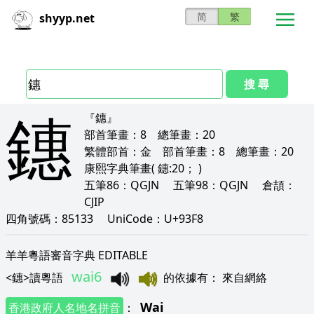
简
繁
shyyp.net
搜 尋
鏸
『鏸』
部首筆畫：
8
總筆畫：
20
繁體部首：
金
部首筆畫：
8
總筆畫：
20
康熙字典筆畫
( 鏸:20； )
五筆86：
QGJN
五筆98：
QGJN
倉頡：
CJIP
四角號碼：
85133
UniCode：
U+93F8
羊羊粵語審音字典 EDITABLE
wai6
<
鏸
>
讀粵語
的依據有
：
來自網絡
Wai
香港政府人名地名拼音
：