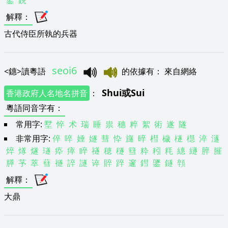
銴
鋭
解釋
：
古代侍臣所執的兵器
seoi6
<
鏸
>
讀粵語
的依據有
：
來自網絡
Shui
或
Sui
香港政府人名地名拼音
：
粵語同音字有
：
常用字:
墅
悴
术
瑞
睡
祟
穗
粹
絮
術
遂
隧
非常用字:
倅
啐
娷
嬘
彗
忰
旞
晬
槥
檅
檖
櫘
淬
澻
焠
煫
燧
璲
疩
瘁
睟
禭
穂
穟
篲
粋
粌
粍
繐
繸
脺
膗
膵
芧
萃
蔧
襚
誶
譢
谇
賥
踤
邃
鏏
鐆
鐩
顇
解釋
：
大鼎