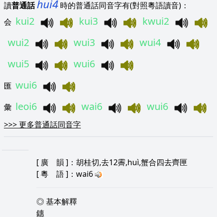
hui4
讀
普通話
時的普通話同音字有(對照粵語讀音)：
kui2
kui3
kwui2
会
wui2
wui3
wui4
wui5
wui6
wui6
匯
leoi6
wai6
wui6
彙
>>>
更多普通話同音字
[
廣 韻
]：胡桂切,去12霽,huì,蟹合四去齊匣
[
粵 語
]：wai6
◎ 基本解釋
鏸