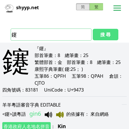
简
繁
shyyp.net
搜 尋
鑳
『鑳』
部首筆畫：
8
總筆畫：
25
繁體部首：
金
部首筆畫：
8
總筆畫：
25
康熙字典筆畫
( 鑳:25； )
五筆86：
QPFH
五筆98：
QPAH
倉頡：
CJTO
四角號碼：
83181
UniCode：
U+9473
羊羊粵語審音字典 EDITABLE
gin6
<
鑳
>
讀粵語
的依據有
：
來自網絡
Kin
香港政府人名地名拼音
：