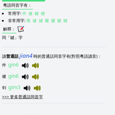
粵語同音字有
：
常用字:
件
健
鍵
键
非常用字:
寋
徤
揵
楗
腱
踺
鞬
解釋
：
同「鍵」字
jian4
讀
普通話
時的普通話同音字有(對照粵語讀音)：
gin6
件
gin6
健
gim3
剑
>>>
更多普通話同音字