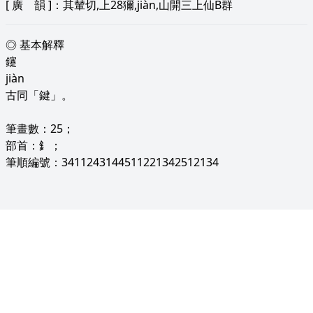
[
廣 韻
]：其輦切,上28獮,jiàn,山開三上仙B群
◎ 基本解釋
鑳
jiàn
古同「鍵」。
筆畫數：25；
部首：釒；
筆順編號：3411243144511221342512134