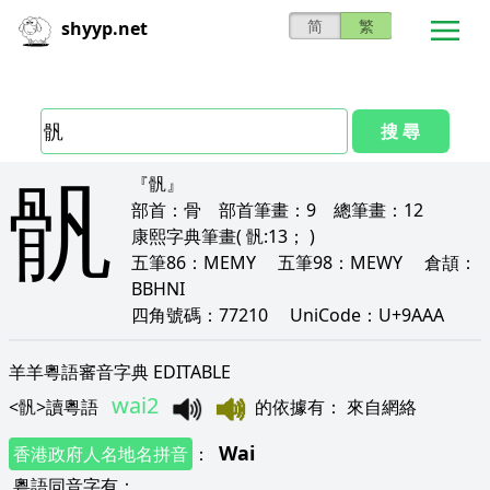
简
繁
shyyp.net
搜 尋
骪
『骪』
部首：
骨
部首筆畫：
9
總筆畫：
12
康熙字典筆畫
( 骪:13； )
五筆86：
MEMY
五筆98：
MEWY
倉頡：
BBHNI
四角號碼：
77210
UniCode：
U+9AAA
羊羊粵語審音字典 EDITABLE
wai2
<
骪
>
讀粵語
的依據有
：
來自網絡
Wai
香港政府人名地名拼音
：
粵語同音字有
：