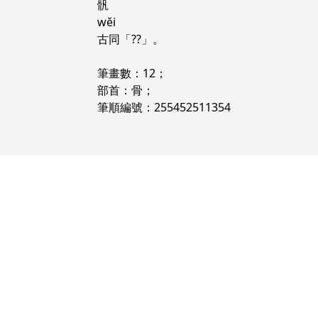
骪
wěi
古同「??」。
筆畫數：12；
部首：骨；
筆順編號：255452511354