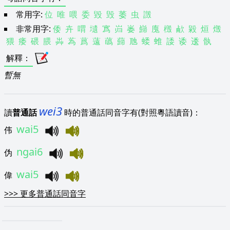
常用字:
位
唯
喂
委
毀
毁
萎
虫
譭
非常用字:
倭
卉
喟
壝
寪
岿
崣
巋
廆
檓
欳
毇
烜
燬
猥
痿
碨
腲
芔
蒍
蔿
薳
蘤
蘬
虺
蜲
蜼
諉
诿
逶
骫
解釋
：
暫無
wei3
讀
普通話
時的普通話同音字有(對照粵語讀音)：
wai5
伟
ngai6
伪
wai5
偉
>>>
更多普通話同音字