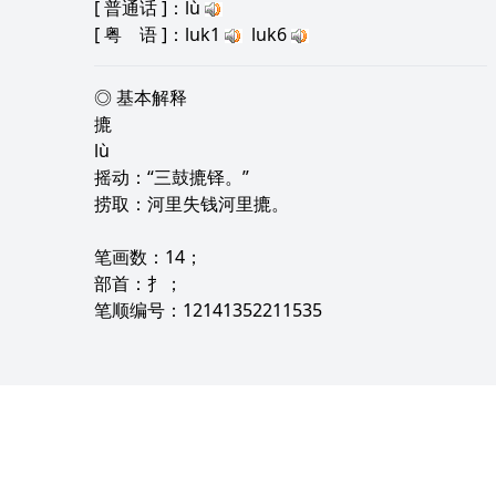
[
普通话
]：lù
[
粤 语
]：luk1
luk6
◎ 基本解释
摝
lù
摇动：“三鼓摝铎。”
捞取：河里失钱河里摝。
笔画数：14；
部首：扌；
笔顺编号：12141352211535