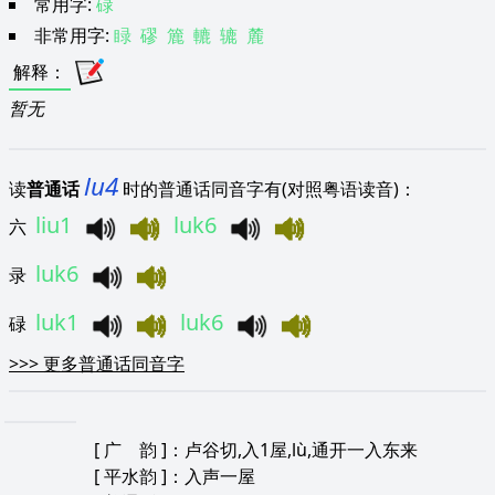
常用字:
碌
非常用字:
睩
磟
簏
轆
辘
麓
解释
：
暂无
lu4
读
普通话
时的普通话同音字有(对照粤语读音)：
liu1
luk6
六
luk6
录
luk1
luk6
碌
>>>
更多普通话同音字
[
广 韵
]：卢谷切,入1屋,lù,通开一入东来
[
平水韵
]：入声一屋