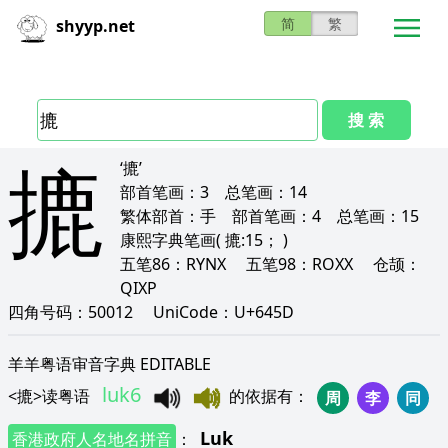
简
繁
shyyp.net
搜 索
摝
‘摝’
部首笔画：
3
总笔画：
14
繁体部首：
手
部首笔画：
4
总笔画：
15
康熙字典笔画
( 摝:15； )
五笔86：
RYNX
五笔98：
ROXX
仓颉：
QIXP
四角号码：
50012
UniCode：
U+645D
羊羊粤语审音字典 EDITABLE
luk6
<
摝
>
读粤语
的依据有
：
周
李
同
Luk
香港政府人名地名拼音
：