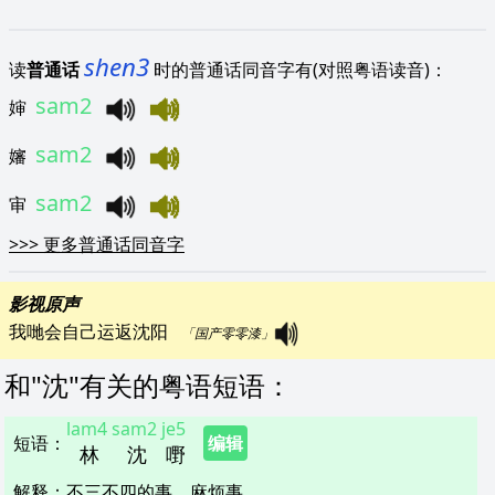
shen3
读
普通话
时的普通话同音字有(对照粤语读音)：
sam2
婶
sam2
嬸
sam2
审
>>>
更多普通话同音字
影视原声
我哋会自己运返沈阳   
「国产零零漆」
和"
沈
"
有关的粤语短语
：
lam4
sam2
je5
短语
：
编辑
林
沈
嘢
解释
：
不三不四的事，麻烦事