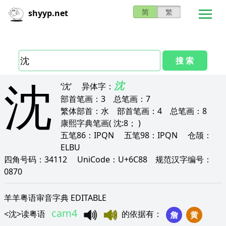
简
繁
shyyp.net
搜 索
沈
沈
‘沈’
异体字：
部首笔画：
3
总笔画：
7
繁体部首：
水
部首笔画：
4
总笔画：
8
康熙字典笔画
( 沈:8； )
五笔86：
IPQN
五笔98：
IPQN
仓颉：
ELBU
四角号码：
34112
UniCode：
U+6C88
规范汉字编号：
0870
羊羊粤语审音字典 EDITABLE
cam4
<
沈
>
读粤语
的依据有
：
詹
黄