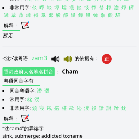
非常用字:
倓
嘾
埮
墰
墵
壜
婒
惔
憛
榃
橝
澹
燂
磹
罈
蕈
藫
蟫
襑
覃
郯
醈
醰
錟
鐔
锬
镡
顃
餤
驔
解释
：
暂无
zam3
<
沈
>
读粤语
的依据有
：
正
Cham
香港政府人名地名拼音
：
粤语同音字有
：
同音粤语字:
譖
谮
常用字:
枕
浸
非常用字:
䪴
寖
戡
揕
椹
歁
沁
濅
祲
譖
譛
谮
鈂
解释
：
“沈cam4”的异读字
sink, submerge; addicted to;name