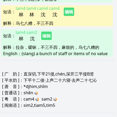
lam4
lam4
cam4
cam4
短语
：
编辑
林
林
沈
沈
解释
：
乌七八糟，不三不四
lam4
sam2
短语
：
编辑
林
沈
解释
：
拉杂，暧昧，不三不四，麻烦的，乌七八糟的
English：
(slang) a bunch of staff or items of no value
[
广 韵
]：直深切,下平21侵,chén,深开三平侵B澄
[
平水韵
]：下平十二侵·上声二十六寝·去声二十七沁
[
唐 音
]：*djhim,shǐm
[
普通话
]：shěn
[
粤 语
]：cam4
sam2
[
闽南语
]：sim2,tiam5,tim5