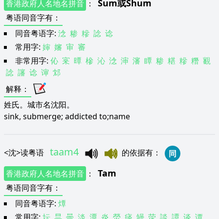
Sum
或
Shum
香港政府人名地名拼音
：
粤语同音字有
：
同音粤语字:
淰
糁
糝
諗
谂
常用字:
婶
嬸
审
審
非常用字:
伈
宷
曋
槮
沁
淰
渖
瀋
瞫
糁
糂
糝
糣
覾
諗
讅
谂
谉
邥
解释
：
姓氏。城市名沈阳。
sink, submerge; addicted to;name
taam4
<
沈
>
读粤语
的依据有
：
同
Tam
香港政府人名地名拼音
：
粤语同音字有
：
同音粤语字:
燂
常用字:
坛
昙
曇
淡
潭
炎
熒
痰
罎
荧
談
譚
谈
谭