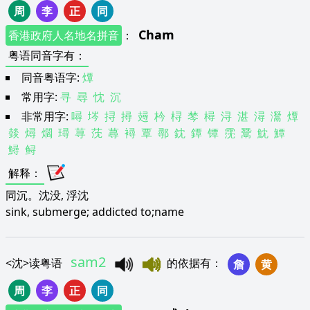
周
李
正
同
Cham
香港政府人名地名拼音
：
粤语同音字有
：
同音粤语字:
燂
常用字:
寻
尋
忱
沉
非常用字:
噚
埁
挦
撏
攳
枔
桪
棽
樳
浔
湛
潯
灊
燂
燅
燖
爓
璕
荨
莐
蕁
襑
覃
鄩
鈂
鐔
镡
霃
鬵
魫
鱏
鱘
鲟
解释
：
同沉。沈没, 浮沈
sink, submerge; addicted to;name
sam2
<
沈
>
读粤语
的依据有
：
詹
黄
周
李
正
同