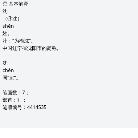
◎ 基本解释
沈
（③沈）
shěn
姓。
汁：“为榆沈”。
中国辽宁省沈阳市的简称。
沈
chén
同“沉”。
笔画数：7；
部首：氵；
笔顺编号：4414535