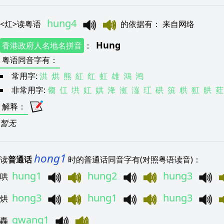
hung4
<
灴
>
读粤语
的依据有
：
来自网络
Hung
香港政府人名地名拼音
：
粤语同音字有
：
常用字:
洪
烘
熊
紅
红
虹
雄
鴻
鸿
非常用字:
㑳
仜
垬
妅
娂
洚
渱
潂
玒
硔
篊
粠
羾
舼
荭
解释
：
暂无
hong1
读
普通话
时的普通话同音字有(对照粤语读音)：
hung1
hung2
hung3
哄
hong3
hung1
hung3
烘
gwang1
轟