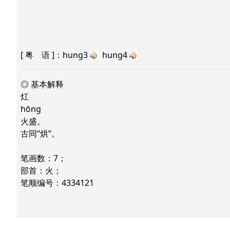
[
粤 语
]：hung3
hung4
◎ 基本解释
灴
hōng
火盛。
古同“烘”。
笔画数：7；
部首：火；
笔顺编号：4334121