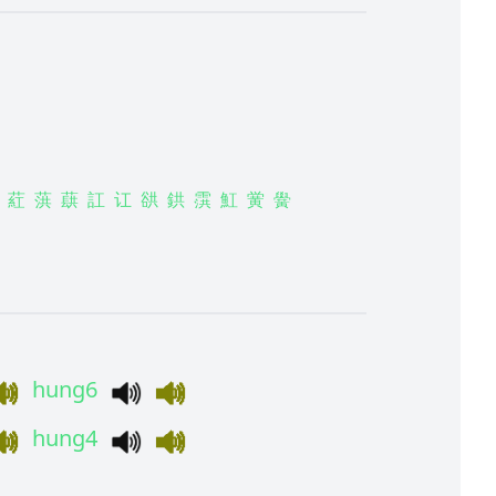
葒
葓
蕻
訌
讧
谼
鉷
霟
魟
黉
黌
hung6
hung4