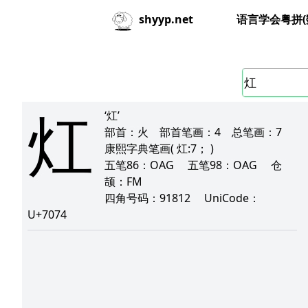
语言学会粤拼(
shyyp.net
灴
‘灴’
部首：
火
部首笔画：
4
总笔画：
7
康熙字典笔画
( 灴:7； )
五笔86：
OAG
五笔98：
OAG
仓
颉：
FM
四角号码：
91812
UniCode：
U+7074