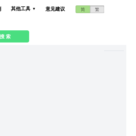
其他工具
测
意见建议
简
繁
搜 索