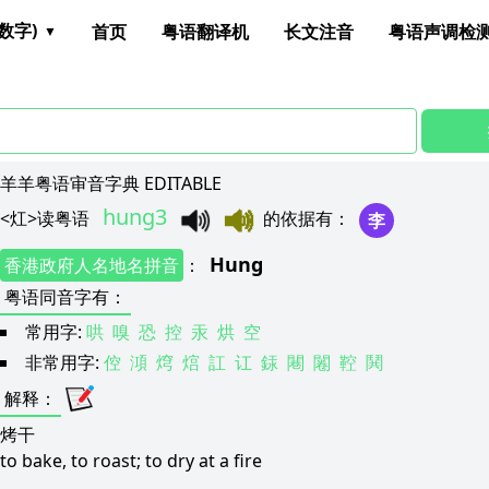
数字)
首页
粤语翻译机
长文注音
粤语声调检
羊羊粤语审音字典 EDITABLE
hung3
<
灴
>
读粤语
的依据有
：
李
Hung
香港政府人名地名拼音
：
粤语同音字有
：
常用字:
哄
嗅
恐
控
汞
烘
空
非常用字:
倥
澒
焪
熍
訌
讧
銾
闀
闂
鞚
鬨
解释
：
烤干
to bake, to roast; to dry at a fire