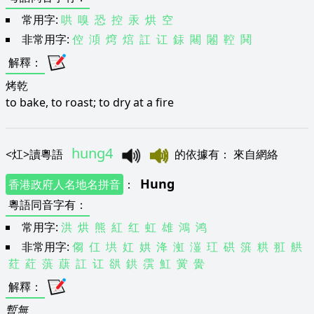
常用字:
哄
嗅
恐
控
汞
烘
空
非常用字:
倥
澒
焪
熍
訌
讧
銾
闀
闂
鞚
鬨
解釋
：
烤乾
to bake, to roast; to dry at a fire
hung4
<
灴
>
讀粵語
的依據有
：
來自網絡
Hung
香港政府人名地名拼音
：
粵語同音字有
：
常用字:
洪
烘
熊
紅
红
虹
雄
鴻
鸿
非常用字:
㑳
仜
垬
妅
娂
洚
渱
潂
玒
硔
篊
粠
羾
舼
荭
葒
葓
蕻
訌
讧
谼
鉷
霟
魟
黉
黌
解釋
：
暫無