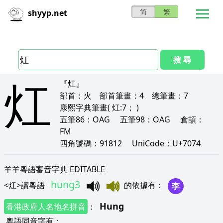
简
繁
shyyp.net
搜 尋
灴
『灴』
部首：
火
部首筆畫：
4
總筆畫：
7
康熙字典筆畫
( 灴:7； )
五筆86：
OAG
五筆98：
OAG
倉頡：
FM
四角號碼：
91812
UniCode：
U+7074
羊羊粵語審音字典 EDITABLE
hung3
<
灴
>
讀粵語
的依據有
：
李
Hung
香港政府人名地名拼音
：
粵語同音字有
：