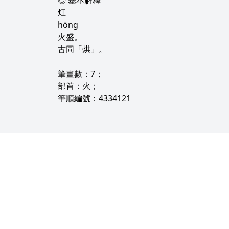
◎ 基本解釋
灴
hōng
火盛。
古同「烘」。
筆畫數：7；
部首：火；
筆順編號：4334121