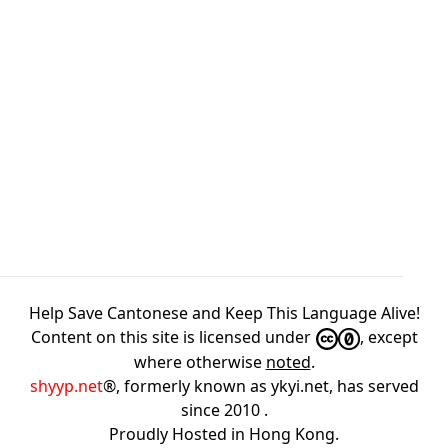
Help Save Cantonese and Keep This Language Alive!
Content on this site is licensed under
, except
where otherwise
noted
.
shyyp.net
®, formerly known as ykyi.net, has served
since 2010
.
Proudly Hosted in
Hong Kong
.