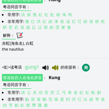
粤语同音字有
：
常用字:
洪
烘
熊
紅
红
虹
雄
鴻
鸿
非常用字:
㑳
仜
垬
妅
娂
洚
渱
潂
灴
玒
硔
篊
粠
羾
舼
荭
葒
葓
蕻
訌
讧
谼
鉷
霟
黉
黌
解释
：
赤𫚉(海鱼名), 白𫚉
the nautilus
gung1
<
魟
>
读粤语
的依据有
：
周
Kung
香港政府人名地名拼音
：
粤语同音字有
：
常用字:
供
公
共
功
宫
宮
工
弓
恭
攻
紅
红
蚣
躬
非常用字:
匑
塨
巭
幊
弖
愩
慐
杛
涳
玒
玜
碽
穹
篢
糼
芎
躳
釭
髸
龏
龔
龚