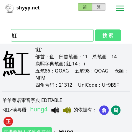
简
繁
shyyp.net
搜 索
魟
‘𫚉’
部首：
鱼
部首笔画：
11
总笔画：
14
康熙字典笔画
( 𫚉:14； )
五笔86：
QOAG
五笔98：
QOAG
仓颉：
NFM
四角号码：
21312
UniCode：
U+9B5F
羊羊粤语审音字典 EDITABLE
hung4
<
魟
>
读粤语
的依据有
：
詹
周
正
Hung
香港政府人名地名拼音
：