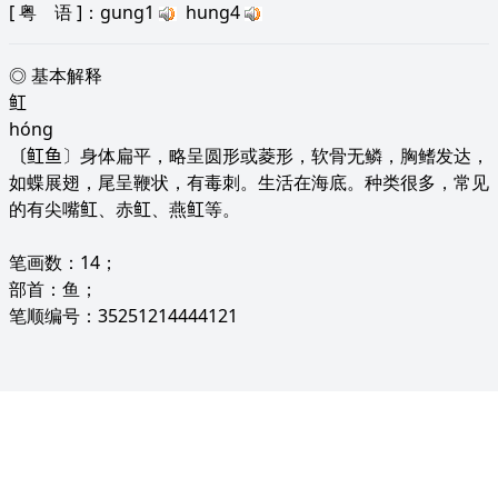
[
粤 语
]：gung1
hung4
◎ 基本解释
𫚉
hóng
〔𫚉鱼〕身体扁平，略呈圆形或菱形，软骨无鳞，胸鳍发达，
如蝶展翅，尾呈鞭状，有毒刺。生活在海底。种类很多，常见
的有尖嘴𫚉、赤𫚉、燕𫚉等。
笔画数：14；
部首：鱼；
笔顺编号：35251214444121