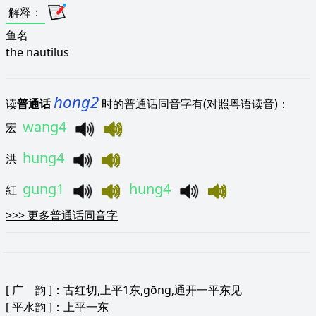
解释
：
鱼名
the nautilus
hong2
读
普通话
时的普通话同音字有(对照粤语读音)：
wang4
宏
hung4
洪
gung1
hung4
紅
>>>
更多普通话同音字
[
广 韵
]：古红切,上平1东,gōng,通开一平东见
[
平水韵
]：上平一东