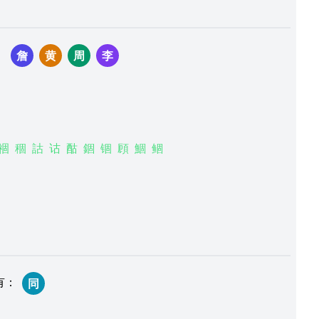
：
詹
黄
周
李
祻
稒
詁
诂
酤
錮
锢
頋
鯝
鲴
有
：
同