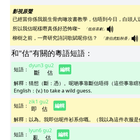
影視原聲
已經當你係我親生骨肉噉攻書教學，估唔到今日，白頭人送黑
所以我估呢樣嘢真係好恐怖㗎~   
「低俗喜劇」
柳樹之前，一齊研究詩詞歌賦呢你估？   
「唐伯虎點秋香」
和"
估
"
有關的粵語短語
：
dyun3
gu2
短語
：
編輯
斷
估
解釋
：
猜想（斷：憑）。呢啲事靠斷估唔得（這些事靠瞎
English：
(v.) to take a wild guess.
zik1
gu2
短語
：
編輯
即
估
解釋
：
以為。我即估呢件衫系你嘅。（我以為這件衣服是
lyun6
gu2
短語
：
編輯
亂
估