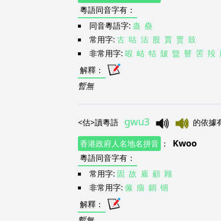
粵語同音字有
：
同音粵語字:
蛊
蠱
常用字:
古
咕
沽
股
賈
贾
鼓
非常用字:
嘏
岵
牯
皷
盬
瞽
罟
羖
解釋
：
暫無
gwu3
<
估
>
讀粵語
的依據
Kwoo
香港政府人名地名拼音
：
粵語同音字有
：
常用字:
固
故
雇
顧
顾
非常用字:
僱
痼
錮
锢
解釋
：
暫無