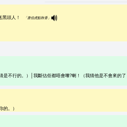
頭人！   
「唐伯虎點秋香」
猜是不行的。）│我斷估佢都唔會嚟?喇！（我猜他是不會來的了
你的。）