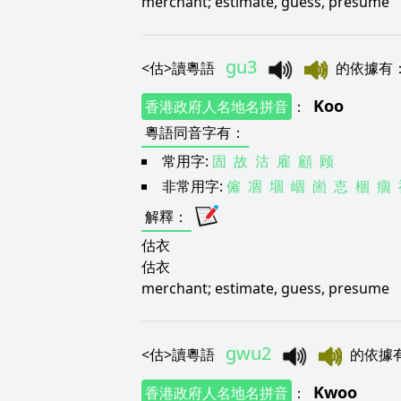
merchant; estimate, guess, presume
gu3
<
估
>
讀粵語
的依據有
Koo
香港政府人名地名拼音
：
粵語同音字有
：
常用字:
固
故
沽
雇
顧
顾
非常用字:
僱
凅
堌
崓
崮
怘
棝
痼
解釋
：
估衣
估衣
merchant; estimate, guess, presume
gwu2
<
估
>
讀粵語
的依據
Kwoo
香港政府人名地名拼音
：