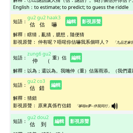
解釋
：
①出謎語讓人猜（估：謎語）。我打個估畀你估下
English：
to estimate; to predict; to guess the riddle
gu2
gu2
haak3
短語
：
編輯
影視原聲
估
估
嚇
解釋
：
瞎猜，亂猜，臆想，隨便猜
影視原聲：
仲有呢？唔啱你估嚇我系個咩人？   
「九品芝麻
zung6
gu2
短語
：
重）估
編輯
仲
（
解釋
：
以為；還以為。我哋仲（重）估落雨添。（我們還
gu2
co3
短語
：
編輯
估
錯
解釋
：
猜錯
影視原聲：
原來真係冇估錯   
「哆啦a夢--伴我同行」
gu2
dou2
短語
：
編輯
影視原聲
估
到