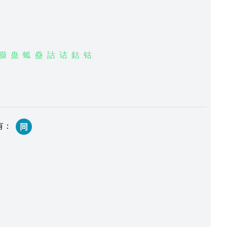
臌
蛊
蛌
蠱
詁
诂
鈷
钴
有
：
同