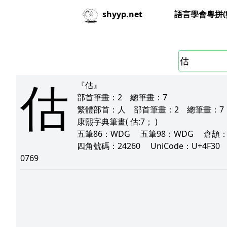
語言學會粵拼(
shyyp.net
估
『估』
部首筆畫：
2
總筆畫：
7
繁體部首：
人
部首筆畫：
2
總筆畫：
7
康熙字典筆畫
( 估:7； )
五筆86：
WDG
五筆98：
WDG
倉頡
四角號碼：
24260
UniCode：
U+4F3
0769