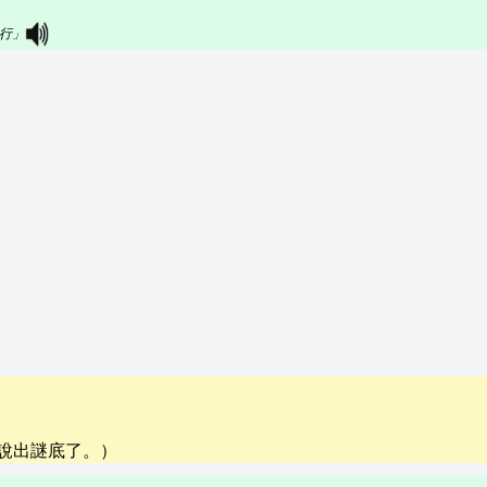
同行」
說出謎底了。）