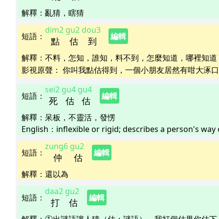
解釋
：
亂猜，瞎猜
dim2
gu2
dou3
短語
：
編輯
點
估
到
解釋
：
不料，怎知，誰知，料不到，怎麼知道，哪裡知道
影視原聲：
你叫我點估得到，一個小朋友居然有咁大涿口水
sei2
gu4
gu4
短語
：
編輯
死
估
估
解釋
：
呆板，不靈活，發愣
English：
inflexible or rigid; describes a person's way o
zung6
gu2
短語
：
編輯
仲
估
解釋
：
還以為
daa2
gu2
短語
：
編輯
打
估