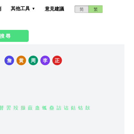
其他工具
測
意見建議
简
繁
搜 尋
：
詹
黄
周
李
正
瞽
罟
羖
臌
薣
蛊
蛌
蠱
詁
诂
鈷
钴
鼔