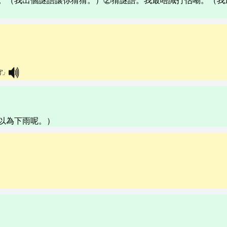
。（我出個謎語讓你猜猜。）②猜謎語。我最唔識打估嘞。（我
官」
以為下雨呢。）