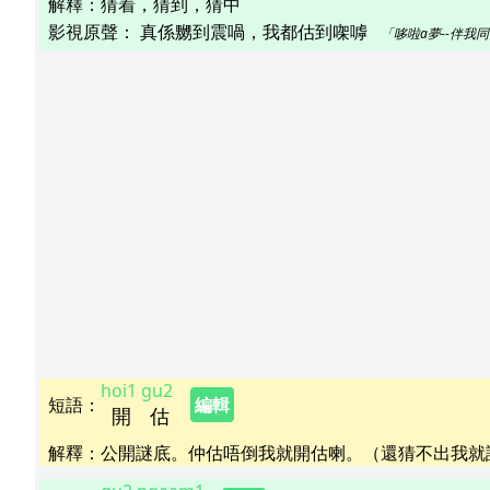
解釋
：
猜着，猜到，猜中
影視原聲：
真係嬲到震喎，我都估到㗎嘑   
「哆啦a夢--伴我
hoi1
gu2
短語
：
編輯
開
估
解釋
：
公開謎底。仲估唔倒我就開估喇。（還猜不出我就