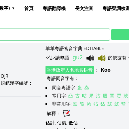
數字)
首頁
粵語翻譯機
長文注音
粵語聲調檢
羊羊粵語審音字典 EDITABLE
gu2
<
估
>
讀粵語
的依據有
Koo
香港政府人名地名拼音
：
：
OJR
粵語同音字有
：
0
規範漢字編號：
同音粵語字:
蛊
蠱
常用字:
凸
古
咕
果
沽
股
賈
贾
鼓
非常用字:
䀇
嘏
夃
牯
狜
皷
皼
盬
解釋
：
估計, 估價, 低估