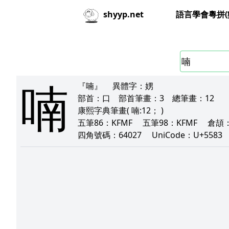
語言學會粵拼(
shyyp.net
喃
『喃』
異體字：
娚
部首：
口
部首筆畫：
3
總筆畫：
12
康熙字典筆畫
( 喃:12； )
五筆86：
KFMF
五筆98：
KFMF
倉頡
四角號碼：
64027
UniCode：
U+558