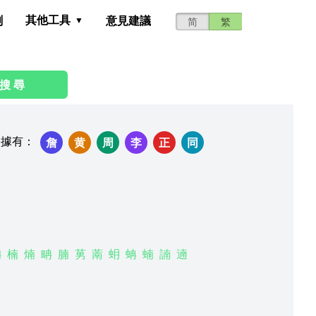
其他工具
測
意見建議
简
繁
搜 尋
依據有
：
詹
黄
周
李
正
同
柟
楠
煵
畘
腩
莮
萳
蚦
蚺
蝻
諵
遖