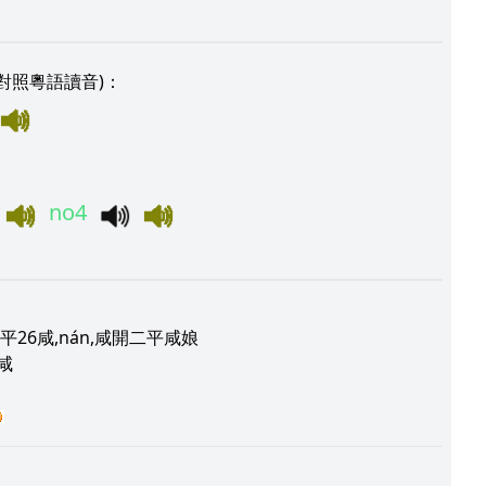
對照粵語讀音)：
no4
平26咸,nán,咸開二平咸娘
咸