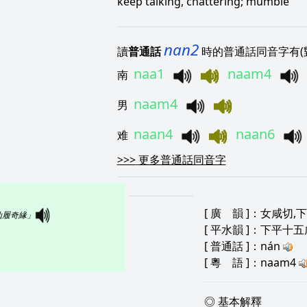
keep talking, chattering; mumble
nan2
讀
普通話
時的普通話同音字有(
naa1
naam4
南
naam4
男
naan4
naan6
难
>>>
更多普通話同音字
[
廣 韻
]：女咸切,下
仙履奇緣」
[
平水韻
]：下平十五
[
普通話
]：nán
[
粵 語
]：naam4
◎ 基本解釋