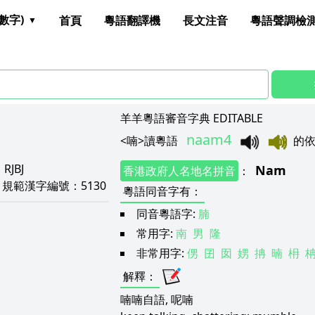
數字)
首頁
粵語翻譯機
長文注音
粵語聲調檢
羊羊粵語審音字典 EDITABLE
naam4
<
喃
>
讀粵語
的
：
RJBJ
Nam
香港政府人名地名拼音
：
3
規範漢字編號：
5130
粵語同音字有
：
同音粵語字:
腩
常用字:
南
男
隆
非常用字:
侽
囝
囡
娚
抩
暔
枏
解釋
：
喃喃自語, 呢喃