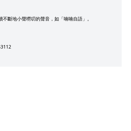
續不斷地小聲嘮叨的聲音，如「喃喃自語」。
3112