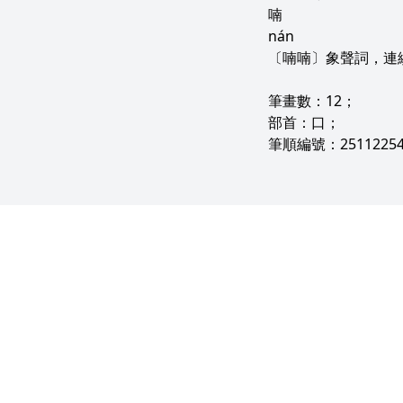
喃
nán
〔喃喃〕象聲詞，連
筆畫數：12；
部首：口；
筆順編號：25112254