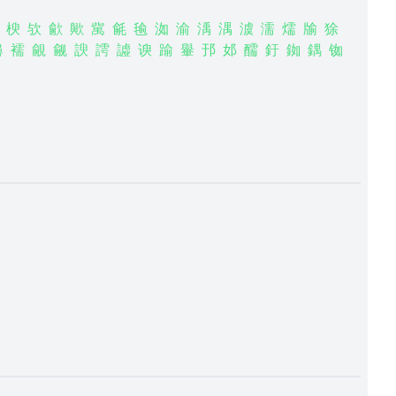
楰
欤
歈
歟
歶
毹
毺
洳
渝
渪
湡
澞
濡
燸
牏
狳
襣
襦
覦
觎
諛
謣
譃
谀
踰
轝
邘
邚
醹
釪
銣
鍝
铷