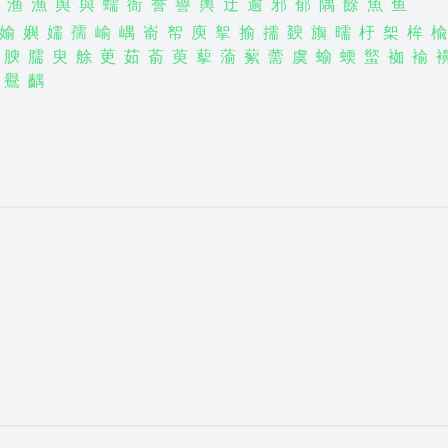
渔
漁
舆
與
蠕
衙
誉
譽
輿
迂
逾
邪
郁
隅
餘
魚
鱼
媮
嬩
嬬
孺
崳
嵎
嵛
帤
庾
挐
揄
擩
斔
旟
曘
杅
桇
桙
楡
腴
臑
臾
艅
茰
茹
萮
萸
蒘
蕍
蕠
薷
虞
蝓
蝡
螸
袽
褕
鸒
齵