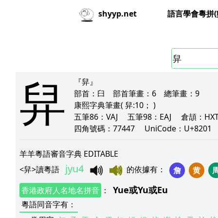
語言學會粵拼(
shyyp.net
舁
『舁』
部首：
臼
部首筆畫：
6
總筆畫：
9
康熙字典筆畫
( 舁:10； )
五筆86：
VAJ
五筆98：
EAJ
倉頡：
H
四角號碼：
77447
UniCode：
U+820
羊羊粵語審音字典 EDITABLE
jyu4
<
舁
>
讀粵語
的依據有
：
詹
黄
Yue
或
Yu
或
Eu
香港政府人名地名拼音
：
粵語同音字有
：