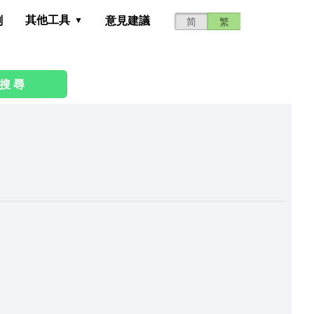
其他工具
測
意見建議
简
繁
搜 尋