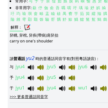
常用字:
与
予
于
余
儒
如
娛
娱
屿
嶼
愉
愚
於
榆
非常用字:
䱷
伃
侞
俞
吾
喁
嚅
圩
堣
堬
妤
娯
婾
玗
玙
瑜
璵
畬
畭
盂
睮
硢
禺
窬
竽
筎
籅
繻
羭
腢
隃
雓
雩
顬
颥
馀
騟
骬
髃
魣
鮽
鰅
鱬
鴑
鴽
鷠
鸆
解釋
：
舁轎, 舁棺, 舁疾(帶病)肩舁抬
carry on one's shoulder
yu2
讀
普通話
時的普通話同音字有(對照粵語讀音)：
jyu4
jyu5
jyu6
与
jyu4
jyu5
予
jyu1
jyu4
wu1
于
>>>
更多普通話同音字