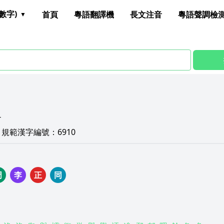
數字)
首頁
粵語翻譯機
長文注音
粵語聲調檢
XT
1
規範漢字編號：
6910
周
李
正
同