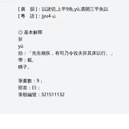
[
廣 韻
]：以諸切,上平9魚,yú,遇開三平魚以
[
粵 語
]：jyu4
◎ 基本解釋
舁
yú
抬：「先生稱疾，有司乃令役夫舁其床以行。」
帶；載。
轎子。
筆畫數：9；
部首：臼；
筆順編號：321511132