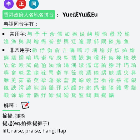
李
正
同
Yue
或
Yu
或
Eu
香港政府人名地名拼音
：
粵語同音字有
：
常用字:
与
予
于
余
儒
如
娛
娱
屿
嶼
愉
愚
於
榆
渔
漁
舆
與
蠕
衙
誉
譽
輿
迂
逾
邪
郁
隅
餘
魚
鱼
非常用字:
䱷
伃
侞
俞
吾
喁
嚅
圩
堣
堬
妤
娯
婾
媮
嬩
嬬
孺
崳
嵎
嵛
帤
庾
挐
擩
斔
旟
曘
杅
桇
桙
楡
楰
欤
歈
歟
歶
毹
毺
洳
渝
渪
湡
澞
濡
燸
牏
狳
玗
玙
瑜
璵
畬
畭
盂
睮
硢
禺
窬
竽
筎
籅
繻
羭
腢
腴
臑
臾
舁
艅
茰
茹
萮
萸
蒘
蕍
蕠
薷
虞
蝓
蝡
螸
袽
褕
襣
襦
覦
觎
諛
謣
譃
谀
踰
轝
邘
邚
醹
釪
銣
鍝
铷
隃
雓
雩
顬
颥
馀
騟
骬
髃
魣
鮽
鰅
鱬
鴑
鴽
鷠
鸆
鸒
齵
解釋
：
揄揚, 揶揄
提起(eg.揄褲:提褲子)
lift, raise; praise; hang; flap