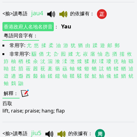
jau4
<
揄
>
讀粵語
的依據有
：
正
Yau
香港政府人名地名拼音
：
粵語同音字有
：
常用字:
尤
悠
揉
柔
油
游
犹
猶
由
蹂
遊
邮
郵
非常用字:
㘥
偤
冘
厹
囮
媃
尢
峳
庮
怞
怣
揂
擩
攸
斿
柚
楢
楺
汆
沋
泅
浟
渘
滺
煣
猱
猷
瑈
瓇
疣
秞
繇
聈
肬
脜
莜
莤
莸
葇
蕕
蘨
蚰
蝚
蝣
蝤
訧
輏
輮
輶
逌
逰
遒
邎
酋
醔
鈾
鍒
鑐
铀
鞣
騥
髹
魷
鮋
鯈
鰇
鰌
鱿
鲉
鶔
鼬
解釋
：
舀取
lift, raise; praise; hang; flap
jiu5
<
揄
>
讀粵語
的依據有
：
周