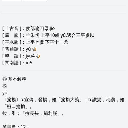
[
上古音
]：侯部喻四母,jio
[
廣 韻
]：羊朱切,上平10虞,yú,遇合三平虞以
[
平水韻
]：上平七虞·下平十一尤
[
普通話
]：yú
[
粵 語
]：jyu4
[
閩南語
]：iu5
◎ 基本解釋
揄
yú
〔揄揚〕a.宣傳，發揚，如「揄揄大義」；b.讚揚，稱讚，如
「極口揄揄」。
拉，引：「揄長袂，躡利屣」。
筆畫數：12；