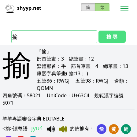
简
繁
shyyp.net
搜 尋
揄
『揄』
部首筆畫：
3
總筆畫：
12
繁體部首：
手
部首筆畫：
4
總筆畫：
13
康熙字典筆畫
( 揄:13； )
五筆86：
RWGJ
五筆98：
RWGJ
倉頡：
QOMN
四角號碼：
58021
UniCode：
U+63C4
規範漢字編號：
5071
羊羊粵語審音字典 EDITABLE
jyu4
<
揄
>
讀粵語
的依據有
：
詹
黄
周