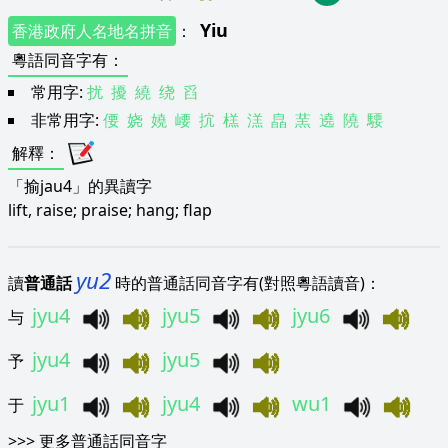
Yiu
香港政府人名地名拼音
：
粵語同音字有
：
常用字:
扰
擾
繞
绕
舀
非常用字:
偠
娆
嬈
崾
抭
榚
溔
皛
蓔
遶
隢
騕
解釋
：
「揄jau4」的異讀字
lift, raise; praise; hang; flap
yu2
讀
普通話
時的普通話同音字有(對照粵語讀音)：
jyu4
jyu5
jyu6
与
jyu4
jyu5
予
jyu1
jyu4
wu1
于
>>>
更多普通話同音字