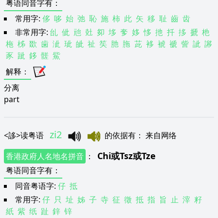
粤语同音字有
：
常用字:
侈
哆
始
弛
恥
施
柿
此
矢
移
耻
齒
齿
非常用字:
乨
佌
兘
兙
卶
垑
奓
姼
恀
扡
扦
拸
搋
杝
柂
柹
欼
歯
泚
玼
皉
祉
笶
肔
胣
茈
袳
裭
褫
訾
訿
謻
豕
跐
鉹
髊
鮆
解释
：
分离
part
zi2
<
誃
>
读粤语
的依据有
：
来自网络
Chi
或
Tsz
或
Tze
香港政府人名地名拼音
：
粤语同音字有
：
同音粤语字:
仔
抵
常用字:
仔
只
址
姊
子
寺
征
徵
抵
指
旨
止
滓
籽
紙
紫
纸
趾
鋅
锌