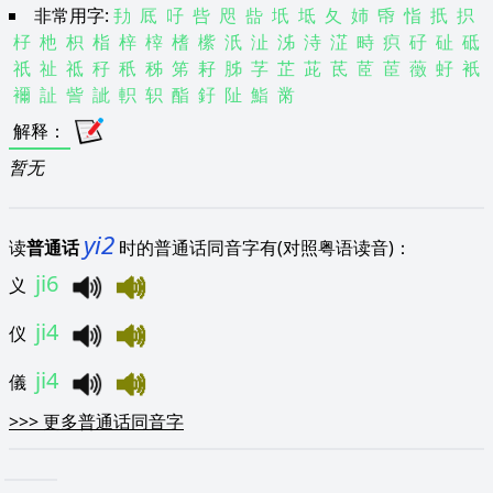
非常用字:
劧
厎
吇
呰
咫
啙
坁
坻
夂
姉
帋
恉
扺
抧
杍
杝
枳
栺
梓
榟
榰
橴
汦
沚
泲
洔
淽
畤
疻
矷
砋
砥
祇
祉
祗
秄
秖
秭
笫
耔
胏
芓
芷
茈
茋
茝
茞
藢
虸
衹
襧
訨
訾
訿
軹
轵
酯
釨
阯
鮨
黹
解释
：
暂无
yi2
读
普通话
时的普通话同音字有(对照粤语读音)：
ji6
义
ji4
仪
ji4
儀
>>>
更多普通话同音字