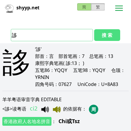
简
繁
shyyp.net
搜 索
誃
‘誃’
部首：
言
部首笔画：
7
总笔画：
13
康熙字典笔画
( 誃:13； )
五笔86：
YQQY
五笔98：
YQQY
仓颉：
YRNIN
四角号码：
07627
UniCode：
U+8A83
羊羊粤语审音字典 EDITABLE
ci2
<
誃
>
读粤语
的依据有
：
周
Chi
或
Tsz
香港政府人名地名拼音
：