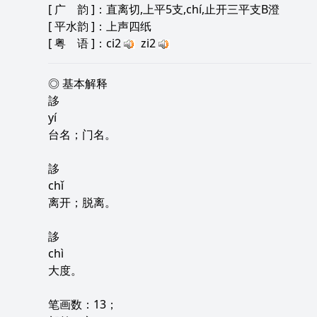
[
广 韵
]：直离切,上平5支,chí,止开三平支B澄
[
平水韵
]：上声四纸
[
粤 语
]：ci2
zi2
◎ 基本解释
誃
yí
台名；门名。
誃
chǐ
离开；脱离。
誃
chì
大度。
笔画数：13；