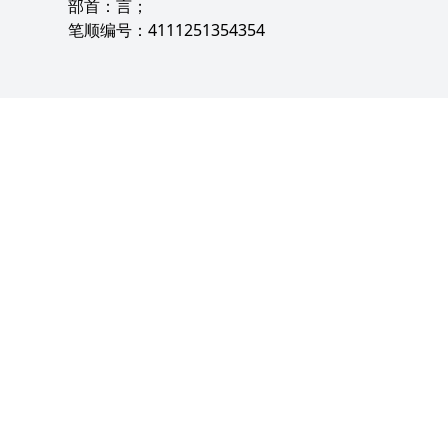
部首：言；
笔顺编号：4111251354354