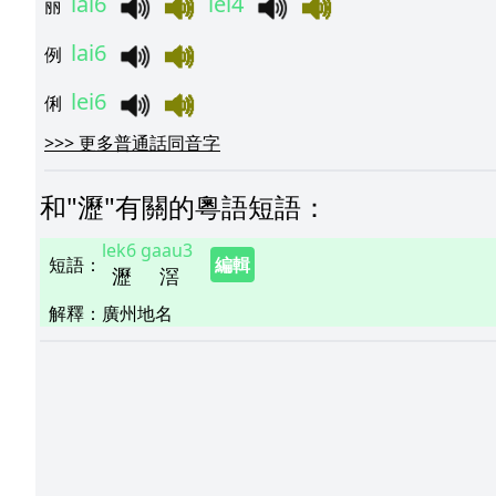
lai6
lei4
丽
lai6
例
lei6
俐
>>>
更多普通話同音字
和"
瀝
"
有關的粵語短語
：
lek6
gaau3
短語
：
編輯
瀝
滘
解釋
：
廣州地名