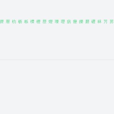
攊
暦
朸
枥
栎
櫟
櫪
歴
爏
瓅
瓑
疬
癧
皪
磿
礰
秝
芀
苈