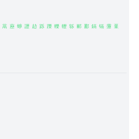
蒚
藶
蝷
讈
赲
跞
躒
轢
轣
轹
郦
酈
鎘
镉
靋
鞷