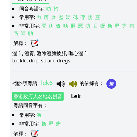
同音粵語字:
叻
扚
常用字:
力
历
曆
歷
沥
砾
礫
雳
靂
非常用字:
㽁
仂
儮
劷
厤
厯
叻
呖
嚦
坜
壢
屴
扚
鬲
鱳
鳨
解釋
：
瀝血, 瀝青, 瀝陳瀝膽披肝, 嘔心瀝血
trickle, drip; strain; dregs
lek6
<
瀝
>
讀粵語
的依據有
：
詹
Lek
香港政府人名地名拼音
：
粵語同音字有
：
常用字:
沥
非常用字:
坜
壢
癧
解釋
：