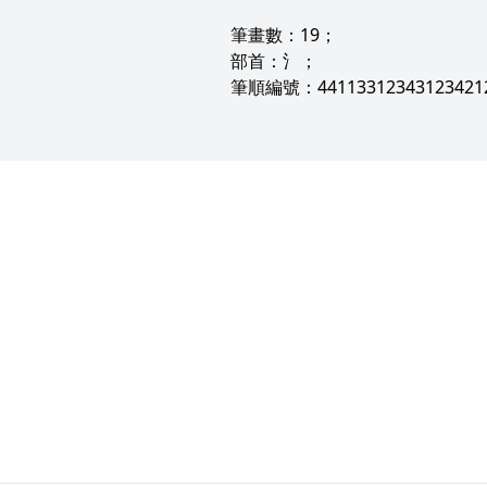
筆畫數：19；
部首：氵；
筆順編號：44113312343123421