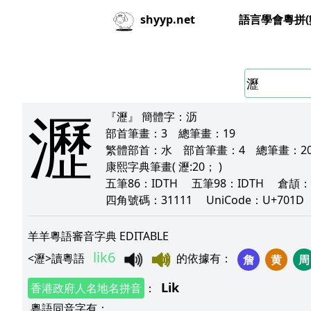
語言學會粵拼(
shyyp.net
瀝
『瀝』
簡體字：
沥
部首筆畫：
3
總筆畫：
19
繁體部首：
水
部首筆畫：
4
總筆畫：
2
康熙字典筆畫
( 瀝:20； )
五筆86：
IDTH
五筆98：
IDTH
倉頡：
四角號碼：
31111
UniCode：
U+701D
羊羊粵語審音字典 EDITABLE
lik6
<
瀝
>
讀粵語
的依據有
：
詹
黄
周
Lik
香港政府人名地名拼音
：
粵語同音字有
：