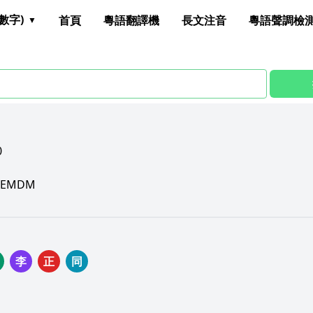
數字)
首頁
粵語翻譯機
長文注音
粵語聲調檢
0
EMDM
李
正
同