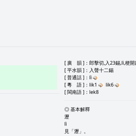
[
廣 韻
]：郎擊切,入23錫,lì,
[
平水韻
]：入聲十二錫
[
普通話
]：lì
[
粵 語
]：lik1
lik6
[
閩南語
]：lek8
◎ 基本解釋
瀝
lì
見「瀝」。