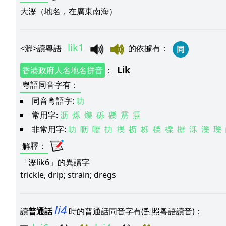
大瀝（地名，在廣東南海）
lik1
<
瀝
>
讀粵語
的依據有
：
同
Lik
香港政府人名地名拼音
：
粵語同音字有
：
同音粵語字:
叻
常用字:
沥
烁
爍
砾
礫
雳
靂
非常用字:
叻
呖
嚦
扐
擽
枥
栎
檪
櫟
櫪
泺
濼
瓅
解釋
：
「瀝lik6」的異讀字
trickle, drip; strain; dregs
li4
讀
普通話
時的普通話同音字有(對照粵語讀音)：