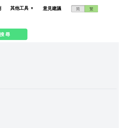
其他工具
測
意見建議
简
繁
搜 尋