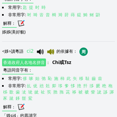
常用字:
匙
提
时
時
非常用字:
埘
塒
峕
旹
榯
溡
莳
蒔
鍉
鰣
鲥
鼭
解釋
：
姼姼(美好貌)
ci2
<
姼
>
讀粵語
的依據有
：
周
Chi
或
Tsz
香港政府人名地名拼音
：
粵語同音字有
：
常用字:
侈
哆
始
弛
恥
施
柿
此
矢
移
耻
齒
齿
非常用字:
乨
佌
兘
兙
卶
垑
奓
恀
扡
扦
拸
搋
杝
柂
柹
欼
歯
泚
玼
皉
祉
笶
肔
胣
茈
袳
裭
褫
訾
訿
誃
謻
豕
跐
鉹
髊
鮆
解釋
：
「姼si4」的異讀字