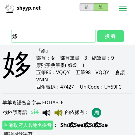
简
繁
shyyp.net
搜 尋
姼
『姼』
部首：
女
部首筆畫：
3
總筆畫：
9
康熙字典筆畫
( 姼:9； )
五筆86：
VQQY
五筆98：
VQQY
倉頡：
VNIN
四角號碼：
47427
UniCode：
U+59FC
羊羊粵語審音字典 EDITABLE
si4
<
姼
>
讀粵語
的依據有
：
周
Shi
或
See
或
Si
或
Sze
香港政府人名地名拼音
：
粵語同音字有
：