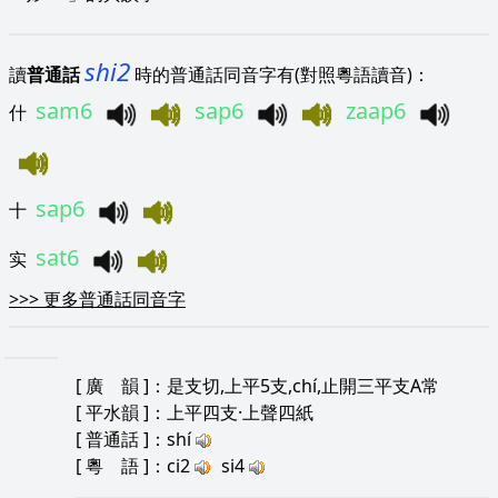
shi2
讀
普通話
時的普通話同音字有(對照粵語讀音)：
sam6
sap6
zaap6
什
sap6
十
sat6
实
>>>
更多普通話同音字
[
廣 韻
]：是支切,上平5支,chí,止開三平支A常
[
平水韻
]：上平四支·上聲四紙
[
普通話
]：shí
[
粵 語
]：ci2
si4