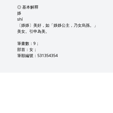
◎ 基本解釋
姼
shí
〔姼姼〕美好，如「姼姼公主，乃女烏孫。」
美女。引申為美。
筆畫數：9；
部首：女；
筆順編號：531354354