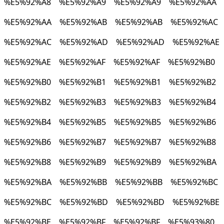
%E5%92%A8
%E5%92%A9
%E5%92%A9
%E5%92%AA
%E5%92%AA
%E5%92%AB
%E5%92%AB
%E5%92%AC
%E5%92%AC
%E5%92%AD
%E5%92%AD
%E5%92%AE
%E5%92%AE
%E5%92%AF
%E5%92%AF
%E5%92%B0
%E5%92%B0
%E5%92%B1
%E5%92%B1
%E5%92%B2
%E5%92%B2
%E5%92%B3
%E5%92%B3
%E5%92%B4
%E5%92%B4
%E5%92%B5
%E5%92%B5
%E5%92%B6
%E5%92%B6
%E5%92%B7
%E5%92%B7
%E5%92%B8
%E5%92%B8
%E5%92%B9
%E5%92%B9
%E5%92%BA
%E5%92%BA
%E5%92%BB
%E5%92%BB
%E5%92%BC
%E5%92%BC
%E5%92%BD
%E5%92%BD
%E5%92%BE
%E5%92%BE
%E5%92%BF
%E5%92%BF
%E5%93%80