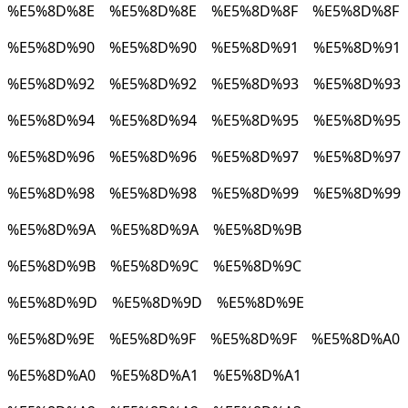
%E5%8D%8E
%E5%8D%8E
%E5%8D%8F
%E5%8D%8F
%E5%8D%90
%E5%8D%90
%E5%8D%91
%E5%8D%91
%E5%8D%92
%E5%8D%92
%E5%8D%93
%E5%8D%93
%E5%8D%94
%E5%8D%94
%E5%8D%95
%E5%8D%95
%E5%8D%96
%E5%8D%96
%E5%8D%97
%E5%8D%97
%E5%8D%98
%E5%8D%98
%E5%8D%99
%E5%8D%99
%E5%8D%9A
%E5%8D%9A
%E5%8D%9B
%E5%8D%9B
%E5%8D%9C
%E5%8D%9C
%E5%8D%9D
%E5%8D%9D
%E5%8D%9E
%E5%8D%9E
%E5%8D%9F
%E5%8D%9F
%E5%8D%A0
%E5%8D%A0
%E5%8D%A1
%E5%8D%A1