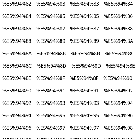
%E5%94%82
%E5%94%83
%E5%94%83
%E5%94%84
%E5%94%84
%E5%94%85
%E5%94%85
%E5%94%86
%E5%94%86
%E5%94%87
%E5%94%87
%E5%94%88
%E5%94%88
%E5%94%89
%E5%94%89
%E5%94%8A
%E5%94%8A
%E5%94%8B
%E5%94%8B
%E5%94%8C
%E5%94%8C
%E5%94%8D
%E5%94%8D
%E5%94%8E
%E5%94%8E
%E5%94%8F
%E5%94%8F
%E5%94%90
%E5%94%90
%E5%94%91
%E5%94%91
%E5%94%92
%E5%94%92
%E5%94%93
%E5%94%93
%E5%94%94
%E5%94%94
%E5%94%95
%E5%94%95
%E5%94%96
%E5%94%96
%E5%94%97
%E5%94%97
%E5%94%98