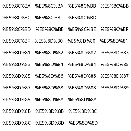
%E5%8C%BA
%E5%8C%BA
%E5%8C%BB
%E5%8C%BB
%E5%8C%BC
%E5%8C%BC
%E5%8C%BD
%E5%8C%BD
%E5%8C%BE
%E5%8C%BE
%E5%8C%BF
%E5%8C%BF
%E5%8D%80
%E5%8D%80
%E5%8D%81
%E5%8D%81
%E5%8D%82
%E5%8D%82
%E5%8D%83
%E5%8D%83
%E5%8D%84
%E5%8D%84
%E5%8D%85
%E5%8D%85
%E5%8D%86
%E5%8D%86
%E5%8D%87
%E5%8D%87
%E5%8D%88
%E5%8D%88
%E5%8D%89
%E5%8D%89
%E5%8D%8A
%E5%8D%8A
%E5%8D%8B
%E5%8D%8B
%E5%8D%8C
%E5%8D%8C
%E5%8D%8D
%E5%8D%8D