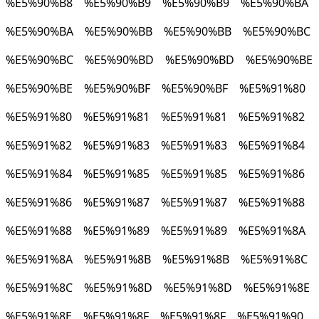
%E5%90%B8
%E5%90%B9
%E5%90%B9
%E5%90%BA
%E5%90%BA
%E5%90%BB
%E5%90%BB
%E5%90%BC
%E5%90%BC
%E5%90%BD
%E5%90%BD
%E5%90%BE
%E5%90%BE
%E5%90%BF
%E5%90%BF
%E5%91%80
%E5%91%80
%E5%91%81
%E5%91%81
%E5%91%82
%E5%91%82
%E5%91%83
%E5%91%83
%E5%91%84
%E5%91%84
%E5%91%85
%E5%91%85
%E5%91%86
%E5%91%86
%E5%91%87
%E5%91%87
%E5%91%88
%E5%91%88
%E5%91%89
%E5%91%89
%E5%91%8A
%E5%91%8A
%E5%91%8B
%E5%91%8B
%E5%91%8C
%E5%91%8C
%E5%91%8D
%E5%91%8D
%E5%91%8E
%E5%91%8E
%E5%91%8F
%E5%91%8F
%E5%91%90