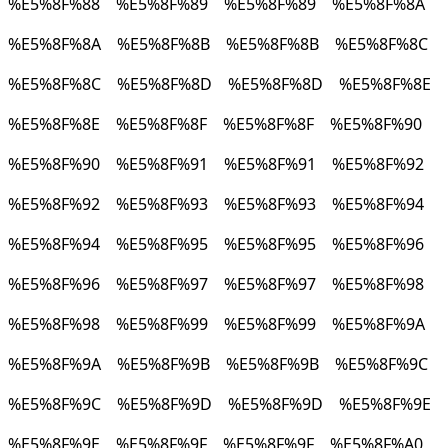
%E5%8F%88
%E5%8F%89
%E5%8F%89
%E5%8F%8A
%E5%8F%8A
%E5%8F%8B
%E5%8F%8B
%E5%8F%8C
%E5%8F%8C
%E5%8F%8D
%E5%8F%8D
%E5%8F%8E
%E5%8F%8E
%E5%8F%8F
%E5%8F%8F
%E5%8F%90
%E5%8F%90
%E5%8F%91
%E5%8F%91
%E5%8F%92
%E5%8F%92
%E5%8F%93
%E5%8F%93
%E5%8F%94
%E5%8F%94
%E5%8F%95
%E5%8F%95
%E5%8F%96
%E5%8F%96
%E5%8F%97
%E5%8F%97
%E5%8F%98
%E5%8F%98
%E5%8F%99
%E5%8F%99
%E5%8F%9A
%E5%8F%9A
%E5%8F%9B
%E5%8F%9B
%E5%8F%9C
%E5%8F%9C
%E5%8F%9D
%E5%8F%9D
%E5%8F%9E
%E5%8F%9E
%E5%8F%9F
%E5%8F%9F
%E5%8F%A0