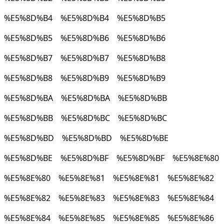
%E5%8D%B4
%E5%8D%B4
%E5%8D%B5
%E5%8D%B5
%E5%8D%B6
%E5%8D%B6
%E5%8D%B7
%E5%8D%B7
%E5%8D%B8
%E5%8D%B8
%E5%8D%B9
%E5%8D%B9
%E5%8D%BA
%E5%8D%BA
%E5%8D%BB
%E5%8D%BB
%E5%8D%BC
%E5%8D%BC
%E5%8D%BD
%E5%8D%BD
%E5%8D%BE
%E5%8D%BE
%E5%8D%BF
%E5%8D%BF
%E5%8E%80
%E5%8E%80
%E5%8E%81
%E5%8E%81
%E5%8E%82
%E5%8E%82
%E5%8E%83
%E5%8E%83
%E5%8E%84
%E5%8E%84
%E5%8E%85
%E5%8E%85
%E5%8E%86