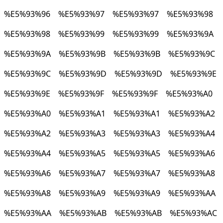
%E5%93%96
%E5%93%97
%E5%93%97
%E5%93%98
%E5%93%98
%E5%93%99
%E5%93%99
%E5%93%9A
%E5%93%9A
%E5%93%9B
%E5%93%9B
%E5%93%9C
%E5%93%9C
%E5%93%9D
%E5%93%9D
%E5%93%9E
%E5%93%9E
%E5%93%9F
%E5%93%9F
%E5%93%A0
%E5%93%A0
%E5%93%A1
%E5%93%A1
%E5%93%A2
%E5%93%A2
%E5%93%A3
%E5%93%A3
%E5%93%A4
%E5%93%A4
%E5%93%A5
%E5%93%A5
%E5%93%A6
%E5%93%A6
%E5%93%A7
%E5%93%A7
%E5%93%A8
%E5%93%A8
%E5%93%A9
%E5%93%A9
%E5%93%AA
%E5%93%AA
%E5%93%AB
%E5%93%AB
%E5%93%AC