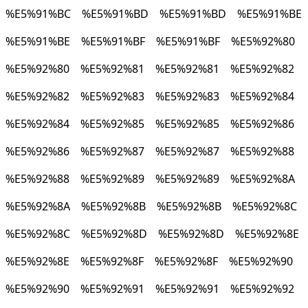
%E5%91%BC
%E5%91%BD
%E5%91%BD
%E5%91%BE
%E5%91%BE
%E5%91%BF
%E5%91%BF
%E5%92%80
%E5%92%80
%E5%92%81
%E5%92%81
%E5%92%82
%E5%92%82
%E5%92%83
%E5%92%83
%E5%92%84
%E5%92%84
%E5%92%85
%E5%92%85
%E5%92%86
%E5%92%86
%E5%92%87
%E5%92%87
%E5%92%88
%E5%92%88
%E5%92%89
%E5%92%89
%E5%92%8A
%E5%92%8A
%E5%92%8B
%E5%92%8B
%E5%92%8C
%E5%92%8C
%E5%92%8D
%E5%92%8D
%E5%92%8E
%E5%92%8E
%E5%92%8F
%E5%92%8F
%E5%92%90
%E5%92%90
%E5%92%91
%E5%92%91
%E5%92%92