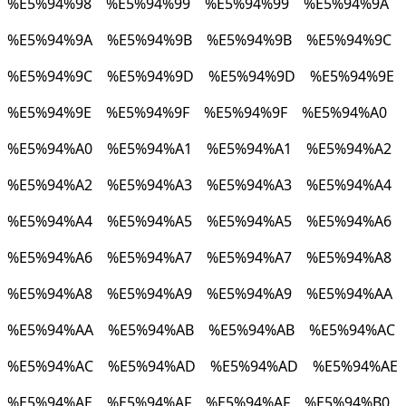
%E5%94%98
%E5%94%99
%E5%94%99
%E5%94%9A
%E5%94%9A
%E5%94%9B
%E5%94%9B
%E5%94%9C
%E5%94%9C
%E5%94%9D
%E5%94%9D
%E5%94%9E
%E5%94%9E
%E5%94%9F
%E5%94%9F
%E5%94%A0
%E5%94%A0
%E5%94%A1
%E5%94%A1
%E5%94%A2
%E5%94%A2
%E5%94%A3
%E5%94%A3
%E5%94%A4
%E5%94%A4
%E5%94%A5
%E5%94%A5
%E5%94%A6
%E5%94%A6
%E5%94%A7
%E5%94%A7
%E5%94%A8
%E5%94%A8
%E5%94%A9
%E5%94%A9
%E5%94%AA
%E5%94%AA
%E5%94%AB
%E5%94%AB
%E5%94%AC
%E5%94%AC
%E5%94%AD
%E5%94%AD
%E5%94%AE
%E5%94%AE
%E5%94%AF
%E5%94%AF
%E5%94%B0