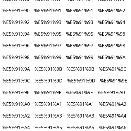
%E5%91%90
%E5%91%91
%E5%91%91
%E5%91%92
%E5%91%92
%E5%91%93
%E5%91%93
%E5%91%94
%E5%91%94
%E5%91%95
%E5%91%95
%E5%91%96
%E5%91%96
%E5%91%97
%E5%91%97
%E5%91%98
%E5%91%98
%E5%91%99
%E5%91%99
%E5%91%9A
%E5%91%9A
%E5%91%9B
%E5%91%9B
%E5%91%9C
%E5%91%9C
%E5%91%9D
%E5%91%9D
%E5%91%9E
%E5%91%9E
%E5%91%9F
%E5%91%9F
%E5%91%A0
%E5%91%A0
%E5%91%A1
%E5%91%A1
%E5%91%A2
%E5%91%A2
%E5%91%A3
%E5%91%A3
%E5%91%A4
%E5%91%A4
%E5%91%A5
%E5%91%A5
%E5%91%A6