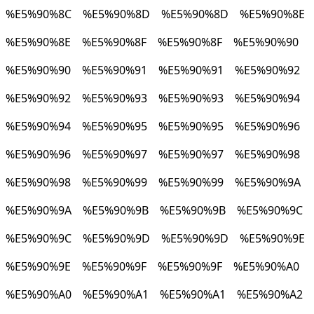
%E5%90%8C
%E5%90%8D
%E5%90%8D
%E5%90%8E
%E5%90%8E
%E5%90%8F
%E5%90%8F
%E5%90%90
%E5%90%90
%E5%90%91
%E5%90%91
%E5%90%92
%E5%90%92
%E5%90%93
%E5%90%93
%E5%90%94
%E5%90%94
%E5%90%95
%E5%90%95
%E5%90%96
%E5%90%96
%E5%90%97
%E5%90%97
%E5%90%98
%E5%90%98
%E5%90%99
%E5%90%99
%E5%90%9A
%E5%90%9A
%E5%90%9B
%E5%90%9B
%E5%90%9C
%E5%90%9C
%E5%90%9D
%E5%90%9D
%E5%90%9E
%E5%90%9E
%E5%90%9F
%E5%90%9F
%E5%90%A0
%E5%90%A0
%E5%90%A1
%E5%90%A1
%E5%90%A2