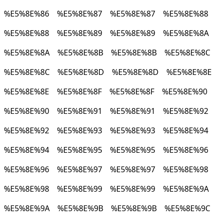
%E5%8E%86
%E5%8E%87
%E5%8E%87
%E5%8E%88
%E5%8E%88
%E5%8E%89
%E5%8E%89
%E5%8E%8A
%E5%8E%8A
%E5%8E%8B
%E5%8E%8B
%E5%8E%8C
%E5%8E%8C
%E5%8E%8D
%E5%8E%8D
%E5%8E%8E
%E5%8E%8E
%E5%8E%8F
%E5%8E%8F
%E5%8E%90
%E5%8E%90
%E5%8E%91
%E5%8E%91
%E5%8E%92
%E5%8E%92
%E5%8E%93
%E5%8E%93
%E5%8E%94
%E5%8E%94
%E5%8E%95
%E5%8E%95
%E5%8E%96
%E5%8E%96
%E5%8E%97
%E5%8E%97
%E5%8E%98
%E5%8E%98
%E5%8E%99
%E5%8E%99
%E5%8E%9A
%E5%8E%9A
%E5%8E%9B
%E5%8E%9B
%E5%8E%9C